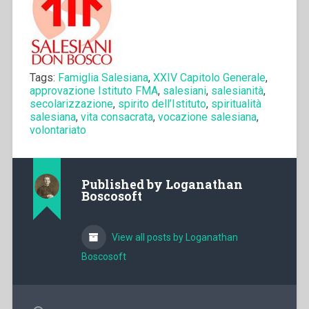
Tags:
Famiglia Salesiana
,
XXIV Capitolo Generale
,
approvazione Istituto FMA
,
salesiani
,
salesianità
,
secolarizzazione
,
spirito dell’Istituto
,
spiritualità
salesiana
,
vita consacrata
,
vocazione salesiana
,
volontariato
Published by
Loganathan
Boscosoft
View all posts by Loganathan
Boscosoft