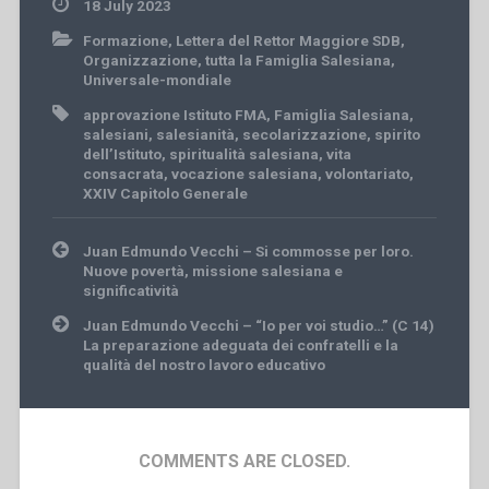
18 July 2023
Formazione
,
Lettera del Rettor Maggiore SDB
,
Organizzazione
,
tutta la Famiglia Salesiana
,
Universale-mondiale
approvazione Istituto FMA
,
Famiglia Salesiana
,
salesiani
,
salesianità
,
secolarizzazione
,
spirito
dell’Istituto
,
spiritualità salesiana
,
vita
consacrata
,
vocazione salesiana
,
volontariato
,
XXIV Capitolo Generale
Post
Juan Edmundo Vecchi – Si commosse per loro.
navigation
Nuove povertà, missione salesiana e
significatività
Juan Edmundo Vecchi – “Io per voi studio…” (C 14)
La preparazione adeguata dei confratelli e la
qualità del nostro lavoro educativo
COMMENTS ARE CLOSED.