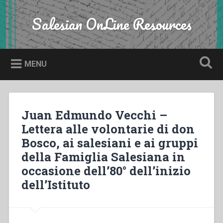
Skip
to
Salesian OnLine Resources
Search
content
MENU
Juan Edmundo Vecchi –
Lettera alle volontarie di don
Bosco, ai salesiani e ai gruppi
della Famiglia Salesiana in
occasione dell’80° dell’inizio
dell’Istituto