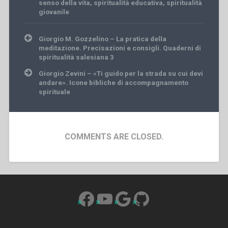
senso della vita
,
spiritualità educativa
,
spiritualità
giovanile
Post
Giorgio M. Gozzelino – La pratica della
navigation
meditazione. Precisazioni e consigli. Quaderni di
spiritualità salesiana 3
Giorgio Zevini – «Ti guido per la strada su cui devi
andare». Icone bibliche di accompagnamento
spirituale
COMMENTS ARE CLOSED.
Facebook
YouTube
Google
GitHub