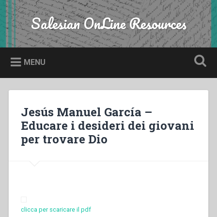
Skip
to
Salesian OnLine Resources
Search
content
MENU
Jesús Manuel García –
Educare i desideri dei giovani
per trovare Dio
clicca per scaricare il pdf