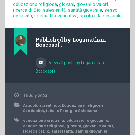
educazione religiosa
,
giovani
,
giovani e valori
,
ricerca di Dio
,
salesianità
,
santità giovanile
,
senso
della vita
,
spiritualità educativa
,
spiritualità giovanile
Published by
Loganathan
Boscosoft
View all posts by Loganathan
Boscosoft
18 July 2023
Articolo scientifico
,
Educazione religiosa
,
Spiritualità
,
tutta la Famiglia Salesiana
educazione cristiana
,
educazione giovanile
,
educazione religiosa
,
giovani
,
giovani e valori
,
ricerca di Dio
,
salesianità
,
santità giovanile
,