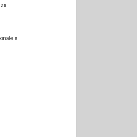
nza
sonale e