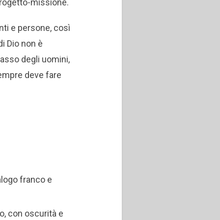
 progetto-missione.
enti e persone, così
di Dio non è
passo degli uomini,
sempre deve fare
alogo franco e
, con oscurità e