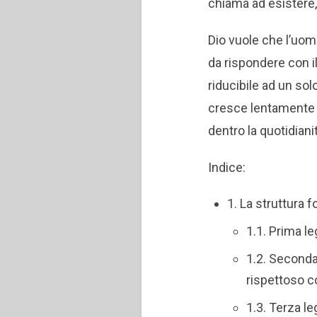
chiama ad esistere,
Dio vuole che l’uomo
da rispondere con il
riducibile ad un so
cresce lentamente 
dentro la quotidianit
Indice:
1. La struttur
1.1. Prima leg
1.2. Seconda 
rispettoso c
1.3. Terza 