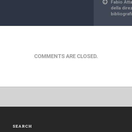
Fabio Att
della dire
bibliograf
COMMENTS ARE CLOSED.
SEARCH