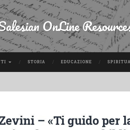
Salesian OnLine Resource
NTI
STORIA
EDUCAZIONE
SPIRITU
Zevini – «Ti guido per l