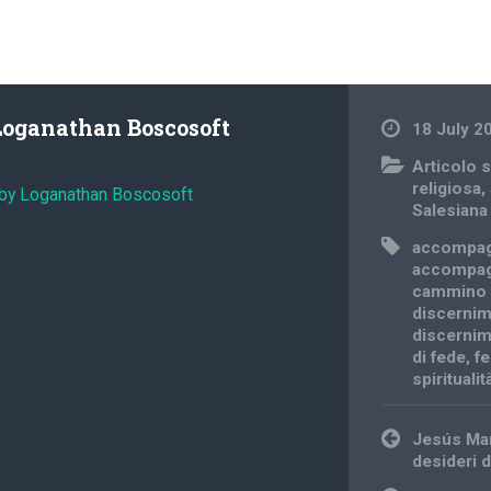
Loganathan Boscosoft
18 July 2
Articolo s
religiosa
,
 by Loganathan Boscosoft
Salesiana
accompag
accompagn
cammino 
discernim
discernim
di fede
,
f
spirituali
Post
Jesús Man
navigation
desideri d