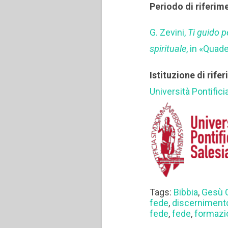
Periodo di riferim
G. Zevini,
Ti guido 
spirituale
, in «Quad
Istituzione di rife
Università Pontifici
Tags:
Bibbia
,
Gesù C
fede
,
discerniment
fede
,
fede
,
formazi