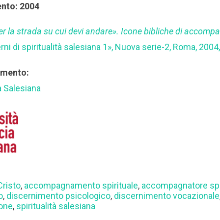
ento: 2004
per la strada su cui devi andare». Icone bibliche di acco
erni di spiritualità salesiana 1», Nuova serie-2, Roma, 2004
rimento:
a Salesiana
risto
,
accompagnamento spirituale
,
accompagnatore spi
o
,
discernimento psicologico
,
discernimento vocazionale
one
,
spiritualità salesiana