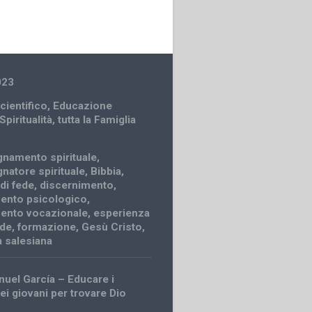
023
cientifico
,
Educazione
Spiritualità
,
tutta la Famiglia
namento spirituale
,
atore spirituale
,
Bibbia
,
di fede
,
discernimento
,
ento psicologico
,
ento vocazionale
,
esperienza
ede
,
formazione
,
Gesù Cristo
,
tà salesiana
uel García – Educare i
ei giovani per trovare Dio