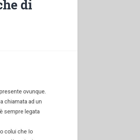
che di
è presente ovunque.
la chiamata ad un
 è sempre legata
o colui che Io