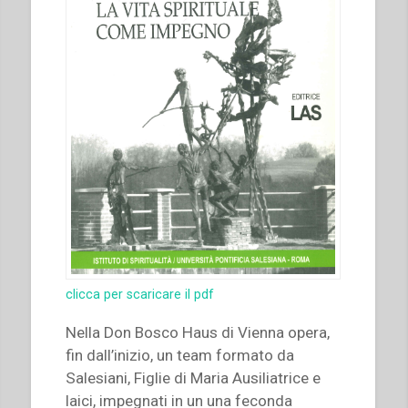
alla
metà
del
secolo
XX.
Atti
del
Congresso
internazionale
di
Storia
Salesiana
Roma,
clicca per scaricare il pdf
19-
23
Nella Don Bosco Haus di Vienna opera,
novembre
fin dall’inizio, un team formato da
2014””
Salesiani, Figlie di Maria Ausiliatrice e
laici, impegnati in un una feconda