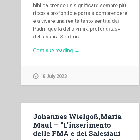
biblica prende un significato sempre più
ricco e profondo e porta a comprendere
e a vivere una realtà tanto sentita dai
Padri: quella della «mira profunditas»
della sacra Scrittura.
“Giorgio
Continue reading
→
Zevini
–
“«Io
18 July 2023
sono
il
pane
di
vita».
Johannes Wielgoß,Maria
La
Maul – “L’inserimento
spiritualità
delle FMA e dei Salesiani
eucaristica