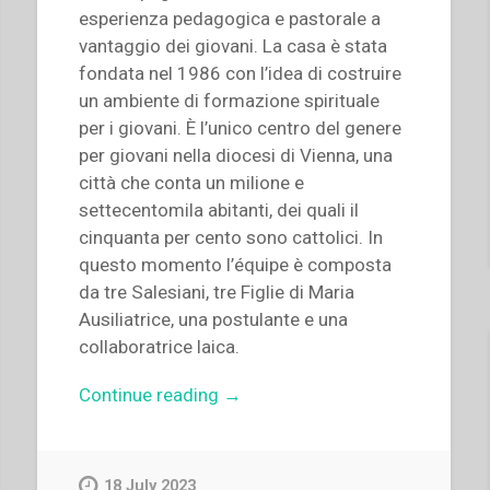
esperienza pedagogica e pastorale a
vantaggio dei giovani. La casa è stata
fondata nel 1986 con l’idea di costruire
un ambiente di formazione spirituale
per i giovani. È l’unico centro del genere
per giovani nella diocesi di Vienna, una
città che conta un milione e
settecentomila abitanti, dei quali il
cinquanta per cento sono cattolici. In
questo momento l’équipe è composta
da tre Salesiani, tre Figlie di Maria
Ausiliatrice, una postulante e una
collaboratrice laica.
“Johanna
Continue reading
→
Götsch
–
«Vita
18 July 2023