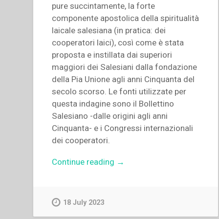
pure succintamente, la forte
componente apostolica della spiritualità
laicale salesiana (in pratica: dei
cooperatori laici), così come è stata
proposta e instillata dai superiori
maggiori dei Salesiani dalla fondazione
della Pia Unione agli anni Cinquanta del
secolo scorso. Le fonti utilizzate per
questa indagine sono il Bollettino
Salesiano -dalle origini agli anni
Cinquanta- e i Congressi internazionali
dei cooperatori.
“Giuseppe
Continue reading
→
Biancardi
–
“La
18 July 2023
dimensione