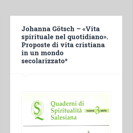
experiences
of
Salesians
in
Johanna Götsch – «Vita
India
spirituale nel quotidiano».
from
Proposte di vita cristiana
1906
in un mondo
up
secolarizzato*
to
1951”
in
“Sviluppo
del
carisma
di
Don
Bosco
fino