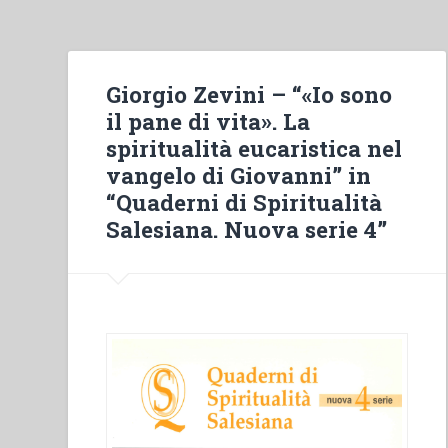
apostolica
della
spiritualità
laicale
Giorgio Zevini – “«Io sono
salesiana”
il pane di vita». La
in
spiritualità eucaristica nel
“Sviluppo
vangelo di Giovanni” in
del
“Quaderni di Spiritualità
carisma
Salesiana. Nuova serie 4”
di
Don
Bosco
fino
alla
metà
del
secolo
XX.