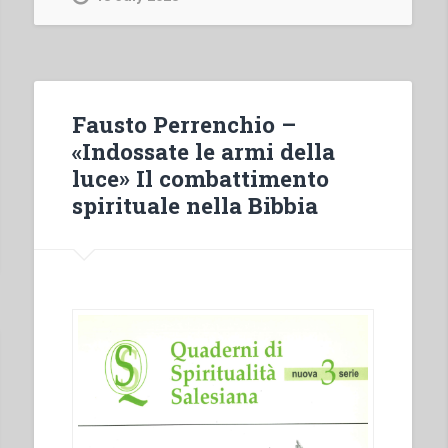
spirituale
nel
quotidiano».
Proposte
di
Fausto Perrenchio –
vita
«Indossate le armi della
cristiana
luce» Il combattimento
in
spirituale nella Bibbia
un
mondo
secolarizzato*”