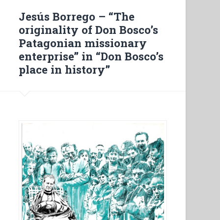
tra
Jesús Borrego – “The
celebrazione
originality of Don Bosco’s
e
Patagonian missionary
vita”
enterprise” in “Don Bosco’s
place in history”