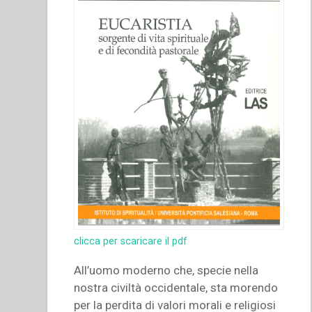
Atti
del
Congresso
internazionale
di
Storia
Salesiana
Roma,
19-
23
novembre
2014””
clicca per scaricare il pdf
All’uomo moderno che, specie nella
nostra civiltà occidentale, sta morendo
per la perdita di valori morali e religiosi