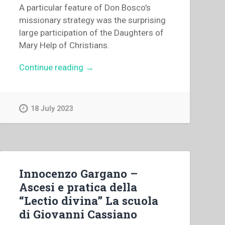
A particular feature of Don Bosco’s
missionary strategy was the surprising
large participation of the Daughters of
Mary Help of Christians.
“Jesús
Continue reading
→
Borrego
–
“The
18 July 2023
originality
of
Don
Bosco’s
Patagonian
Innocenzo Gargano –
missionary
Ascesi e pratica della
enterprise”
“Lectio divina” La scuola
in
di Giovanni Cassiano
“Don