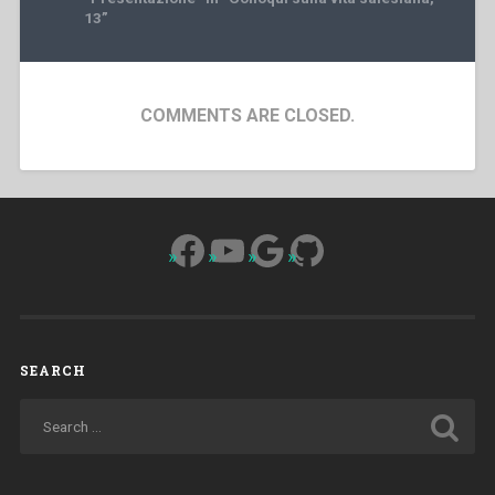
13”
COMMENTS ARE CLOSED.
Facebook
YouTube
Google
GitHub
SEARCH