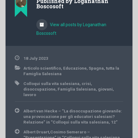
Published by
Loganathan
Boscosoft
View all posts by Loganathan
Boscosoft
18 July 2023
Articolo scientifico
,
Educazione
,
Spagna
,
tutta la
Famiglia Salesiana
Colloqui sulla vita salesiana
,
crisi
,
disoccupazione
,
Famiglia Salesiana
,
giovani
,
lavoro
Post
Albert van Hecke – “La disoccupazione giovanile:
navigation
una provocazione per gli educatori salesiani?
Relazione” in “Colloqui sulla vita salesiana, 12”
Albert Druart,Cosimo Semeraro –
“Presentazione” in “Colloqui sulla vita salesiana,