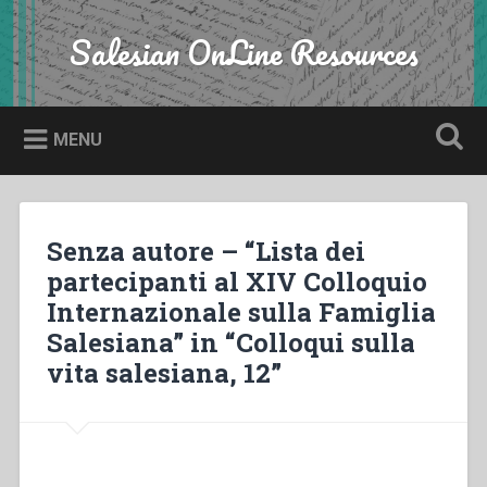
Skip
to
Salesian OnLine Resources
Search
content
MENU
Senza autore – “Lista dei
partecipanti al XIV Colloquio
Internazionale sulla Famiglia
Salesiana” in “Colloqui sulla
vita salesiana, 12”