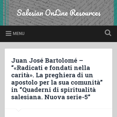
Skip
to
Salesian OnLine Resources
Search
content
MENU
Juan José Bartolomé –
“«Radicati e fondati nella
carità». La preghiera di un
apostolo per la sua comunità”
in “Quaderni di spiritualità
salesiana. Nuova serie-5”