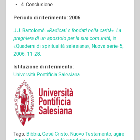
4. Conclusione
Periodo di riferimento: 2006
J.J. Bartolomé,
«Radicati e fondati nella carità». La
preghiera di un apostolo per la sua comunità
, in
«Quaderni di spiritualità salesiana», Nuova serie-5,
2006, 11-28.
Istituzione di riferimento:
Università Pontificia Salesiana
Tags:
Bibbia
,
Gesù Cristo
,
Nuovo Testamento
,
agire
apostolico
,
carità
,
carità apostolica
,
comunità
,