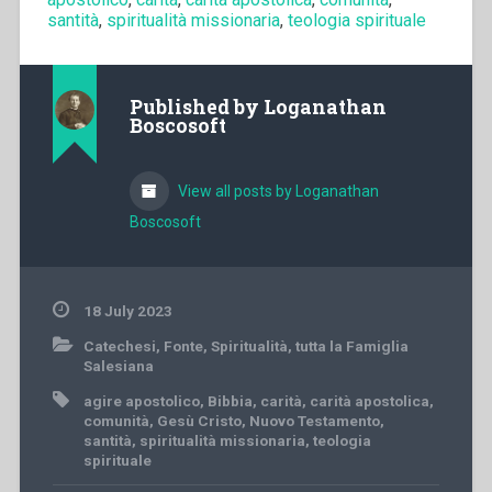
santità
,
spiritualità missionaria
,
teologia spirituale
Published by
Loganathan
Boscosoft
View all posts by Loganathan
Boscosoft
18 July 2023
Catechesi
,
Fonte
,
Spiritualità
,
tutta la Famiglia
Salesiana
agire apostolico
,
Bibbia
,
carità
,
carità apostolica
,
comunità
,
Gesù Cristo
,
Nuovo Testamento
,
santità
,
spiritualità missionaria
,
teologia
spirituale