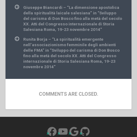
Post
Giuseppe Biancardi – “La dimensione apostolica
navigation
della spiritualità laicale salesiana” in “Sviluppo
del carisma di Don Bosco fino alla metà del secolo
XX. Atti del Congresso internazionale di Storia
Salesiana Roma, 19-23 novembre 2014”
Runita Borja – “La spiritualità emergente
nell’associazionismo femminile degli ambienti
delle FMA” in “Sviluppo del carisma di Don Bosco
fino alla metà del secolo XX. Atti del Congresso
internazionale di Storia Salesiana Roma, 19-23
novembre 2014”
COMMENTS ARE CLOSED.
Facebook
YouTube
Google
GitHub