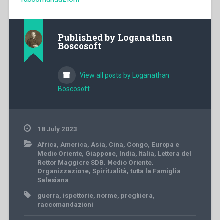
Published by
Loganathan
Boscosoft
View all posts by Loganathan
Boscosoft
18 July 2023
Africa
,
America
,
Asia
,
Cina
,
Congo
,
Europa e
Medio Oriente
,
Giappone
,
India
,
Italia
,
Lettera del
Rettor Maggiore SDB
,
Medio Oriente
,
Organizzazione
,
Spiritualità
,
tutta la Famiglia
Salesiana
guerra
,
ispettorie
,
norme
,
preghiera
,
raccomandazioni