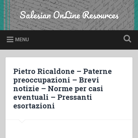
Skip
to
Salesian OnLine Resources
Search
content
MENU
Pietro Ricaldone – Paterne
preoccupazioni – Brevi
notizie – Norme per casi
eventuali – Pressanti
esortazioni