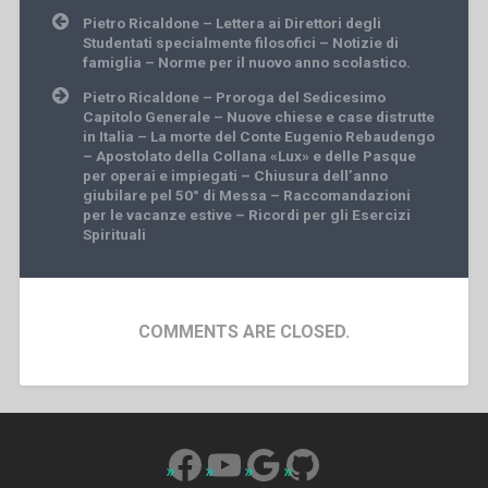
Post
Pietro Ricaldone – Lettera ai Direttori degli
navigation
Studentati specialmente filosofici – Notizie di
famiglia – Norme per il nuovo anno scolastico.
Pietro Ricaldone – Proroga del Sedicesimo
Capitolo Generale – Nuove chiese e case distrutte
in Italia – La morte del Conte Eugenio Rebaudengo
– Apostolato della Collana «Lux» e delle Pasque
per operai e impiegati – Chiusura dell’anno
giubilare pel 50° di Messa – Raccomandazioni
per le vacanze estive – Ricordi per gli Esercizi
Spirituali
COMMENTS ARE CLOSED.
Facebook
YouTube
Google
GitHub