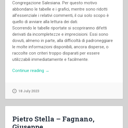
Congregazione Salesiana. Per questo motivo
abbondano le tabelle e i grafici, mentre sono ridotti
all’essenziale i relativi commenti, il cui solo scopo è
quello di avviare alla lettura dei dati.
Scorrendo le tabelle riportate si scopriranno difetti
derivati da incompletezze e imprecisioni. Essi sono
dovuti, almeno in parte, alla difficoltà di padroneggiare
le molte informazioni disponibili, ancora disperse, o
raccolte con criteri troppo disparati per essere
utilizzabili immediatamente e facilmente.
“Ufficio
Continue reading
→
Stampa
Direzione
Generale
18 July 2023
Opere
Don
Bosco
–
Pietro Stella – Fagnano,
Dati
Giuseppe
statistici.