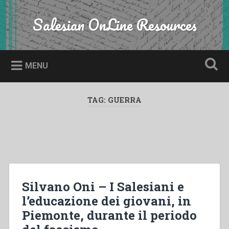
Skip
to
Salesian OnLine Resources
Search
content
MENU
TAG:
GUERRA
Silvano Oni – I Salesiani e
l’educazione dei giovani, in
Piemonte, durante il periodo