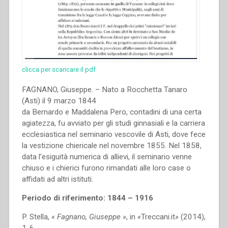
clicca per scaricare il pdf
FAGNANO, Giuseppe. – Nato a Rocchetta Tanaro
(Asti) il 9 marzo 1844
da Bernardo e Maddalena Pero, contadini di una certa
agiatezza, fu avviato per gli studi ginnasiali e la carriera
ecclesiastica nel seminario vescovile di Asti, dove fece
la vestizione chiericale nel novembre 1855. Nel 1858,
data l’esiguità numerica di allievi, il seminario venne
chiuso e i chierici furono rimandati alle loro case o
affidati ad altri istituti.
Periodo di riferimento: 1844 – 1916
P. Stella,
« Fagnano, Giuseppe »
, in
«
Treccani.it
»
(2014),