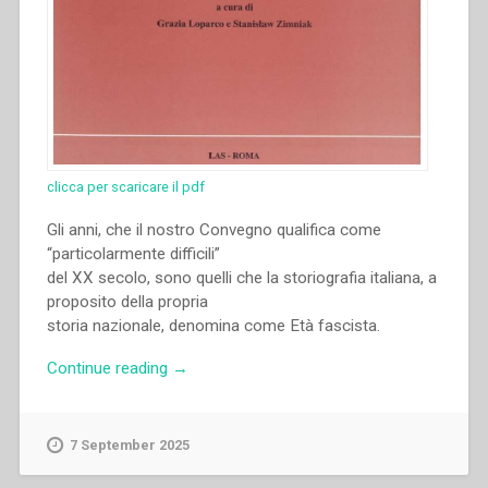
clicca per scaricare il pdf
Gli anni, che il nostro Convegno qualifica come
“particolarmente difficili”
del XX secolo, sono quelli che la storiografia italiana, a
proposito della propria
storia nazionale, denomina come Età fascista.
“Silvano
Continue reading
→
Oni
–
I
7 September 2025
Salesiani
e