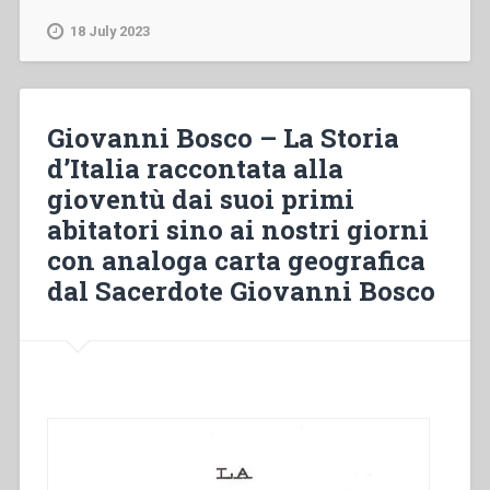
García,Riccardo
Tonelli
18 July 2023
–
Giovani
e
tempo.
Giovanni Bosco – La Storia
Tra
d’Italia raccontata alla
crisi,
gioventù dai suoi primi
nostalgie,
e
abitatori sino ai nostri giorni
speranza”
con analoga carta geografica
dal Sacerdote Giovanni Bosco