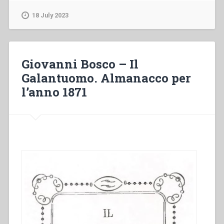
–
Il
18 July 2023
Galantuomo.
Almanacco
per
l’anno
Giovanni Bosco – Il
1881”
Galantuomo. Almanacco per
l’anno 1871