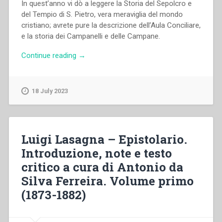
In quest’anno vi dò a leggere la Storia del Sepolcro e
del Tempio di S. Pietro, vera meraviglia del mondo
cristiano; avrete pure la descrizione dell’Aula Conciliare,
e la storia dei Campanelli e delle Campane.
“Giovanni
Continue reading
→
Bosco
–
Il
18 July 2023
Galantuomo.
Almanacco
per
l’anno
Luigi Lasagna – Epistolario.
1871”
Introduzione, note e testo
critico a cura di Antonio da
Silva Ferreira. Volume primo
(1873-1882)