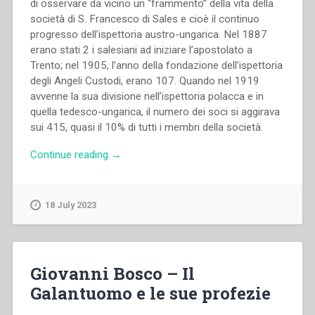
di osservare da vicino un “frammento” della vita della
società di S. Francesco di Sales e cioè il continuo
progresso dell’ispettoria austro-ungarica. Nel 1887
erano stati 2 i salesiani ad iniziare l’apostolato a
Trento; nel 1905, l’anno della fondazione dell’ispettoria
degli Angeli Custodi, erano 107. Quando nel 1919
avvenne la sua divisione nell’ispettoria polacca e in
quella tedesco-ungarica, il numero dei soci si aggirava
sui 415, quasi il 10% di tutti i membri della società.
“Stanisław
Continue reading
→
Zimniak
–
Salesiani
18 July 2023
nella
Mitteleuropa.
Preistoria
e
Giovanni Bosco – Il
storia
Galantuomo e le sue profezie
della
provincia