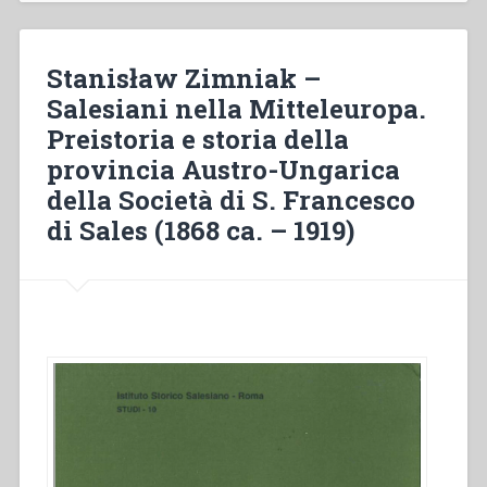
note
e
testo
Stanisław Zimniak –
critico
Salesiani nella Mitteleuropa.
a
Preistoria e storia della
cura
di
provincia Austro-Ungarica
Antonio
della Società di S. Francesco
da
di Sales (1868 ca. – 1919)
Silva
Ferreira.
Volume
primo
(1873-
1882)”