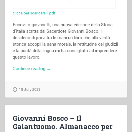
clicca per scaricare il pdf
Eccovi, o giovanetti, una nuova edizione della Storia
d’Italia scritta dal Sacerdote Giovanni Bosco. Il
desiderio di porvi tra le mani un libro che alla verità
storica accopii la sana morale, la rettitudine dei giudizii
e la purità della lingua mi ha consigliato ad imprendere
questo lavoro.
“Giovanni
Continue reading
→
Bosco
–
La
18 July 2023
Storia
d’Italia
raccontata
alla
Giovanni Bosco – Il
gioventù
Galantuomo. Almanacco per
dai