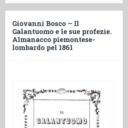
e
le
sue
Giovanni Bosco – Il
profezie”
Galantuomo e le sue profezie.
Almanacco piemontese-
lombardo pel 1861