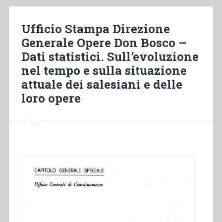
l’educazione
dei
Ufficio Stampa Direzione
giovani,
Generale Opere Don Bosco –
in
Dati statistici. Sull’evoluzione
Piemonte,
durante
nel tempo e sulla situazione
il
attuale dei salesiani e delle
periodo
loro opere
del
fascismo”