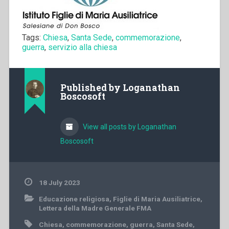
Tags:
Chiesa
,
Santa Sede
,
commemorazione
,
guerra
,
servizio alla chiesa
Published by
Loganathan
Boscosoft
View all posts by Loganathan
Boscosoft
18 July 2023
Educazione religiosa
,
Figlie di Maria Ausiliatrice
,
Lettera della Madre Generale FMA
Chiesa
,
commemorazione
,
guerra
,
Santa Sede
,