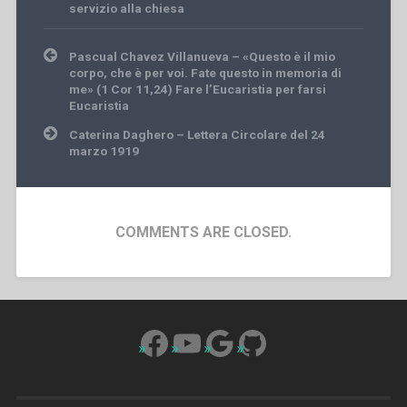
servizio alla chiesa
Post
Pascual Chavez Villanueva – «Questo è il mio
navigation
corpo, che è per voi. Fate questo in memoria di
me» (1 Cor 11,24) Fare l’Eucaristia per farsi
Eucaristia
Caterina Daghero – Lettera Circolare del 24
marzo 1919
COMMENTS ARE CLOSED.
Facebook
YouTube
Google
GitHub