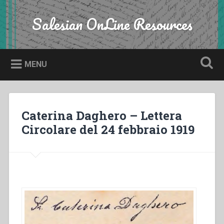
Skip
to
Salesian OnLine Resources
Search
content
MENU
Caterina Daghero – Lettera
Circolare del 24 febbraio 1919