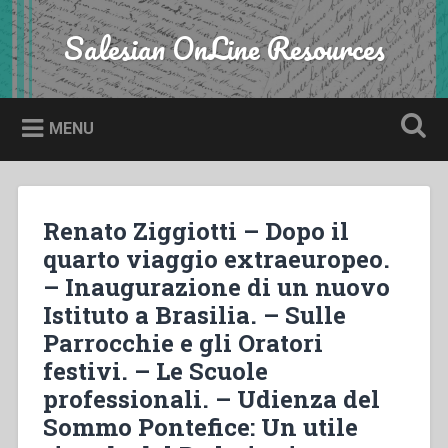
Skip
to
Salesian OnLine Resources
Search
content
MENU
Renato Ziggiotti – Dopo il
quarto viaggio extraeuropeo.
– Inaugurazione di un nuovo
Istituto a Brasilia. – Sulle
Parrocchie e gli Oratori
festivi. – Le Scuole
professionali. – Udienza del
Sommo Pontefice: Un utile