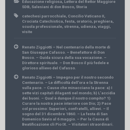
Educazione religiosa
,
Lettera del Rettor Maggiore
SDB
,
Salesiani di don Bosco
,
Storia
catechesi parrocchiale
,
Concilio Vaticano II
,
Crociata Catechistica
,
festa
,
oratorio
,
preghiera
,
scuola professionale
,
strenna
,
udienza
,
viaggi
,
visite
Post
Renato Ziggiotti – Nel centenario della morte di
navigation
San Giuseppe Cafasso. – Benefattore di Don
Bosco. – Guida sicura della sua vocazione. –
Direttore spirituale. – Don Bosco il più fedele e
glorioso allievo del Cafasso.
Renato Ziggiotti – Impegno per il nostro secondo
Centenario. – Le difficoltà dell’ora e la Strenna
sulla pace. – Cause che minacciano la pace: a) I
sette vizi capitali dilaganti nel mondo; b) L’accidia
dei buoni. – Qual è dunque il nostro compito? 1)
Curare la nostra pace interiore con Dio; 2) Pace
col prossimo: Superiori, confratelli, allievi. – Il
sogno del 31 dicembre 1860. – La festa di San
Domenico Savio al 6 maggio. – Per la Causa di
Beatificazione cli Pio IX. – Visitatori straordinari.