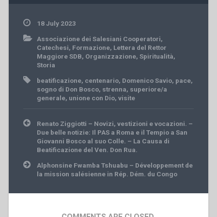
18 July 2023
Associazione dei Salesiani Cooperatori
,
Catechesi
,
Formazione
,
Lettera del Rettor
Maggiore SDB
,
Organizzazione
,
Spiritualità
,
Storia
beatificazione
,
centenario
,
Domenico Savio
,
pace
,
sogno di Don Bosco
,
strenna
,
superiore/a
generale
,
unione con Dio
,
visite
Post
Renato Ziggiotti – Novizi, vestizioni e vocazioni. –
navigation
Due belle notizie: Il PAS a Roma e il Tempio a San
Giovanni Bosco al suo Colle. – La Causa di
Beatificazione del Ven. Don Rua.
Alphonsine Fwamba Tshuabu – Développement de
la mission salésienne in Rép. Dém. du Congo
COMMENTS ARE CLOSED.