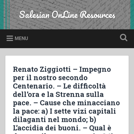
Skip
to
Salesian OnLine Resources
Search
content
MENU
Renato Ziggiotti – Impegno
per il nostro secondo
Centenario. – Le difficoltà
dell’ora e la Strenna sulla
pace. – Cause che minacciano
la pace: a) I sette vizi capitali
dilaganti nel mondo; b)
L’accidia dei buoni. – Qual è