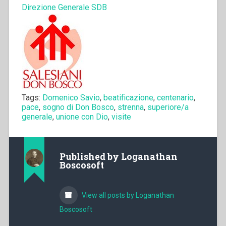
Direzione Generale SDB
Tags:
Domenico Savio
,
beatificazione
,
centenario
,
pace
,
sogno di Don Bosco
,
strenna
,
superiore/a
generale
,
unione con Dio
,
visite
Published by
Loganathan
Boscosoft
View all posts by Loganathan
Boscosoft