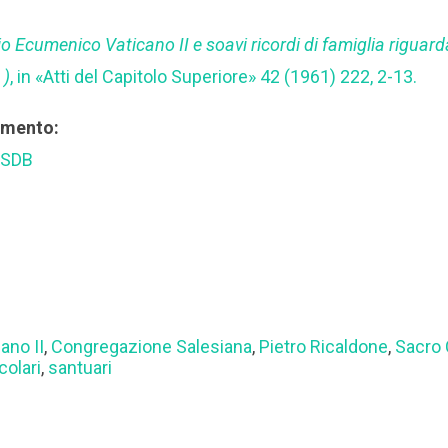
io Ecumenico Vaticano II e soavi ricordi di famiglia riguarda
 )
, in «Atti del Capitolo Superiore» 42 (1961) 222, 2-13.
rimento:
 SDB
ano II
,
Congregazione Salesiana
,
Pietro Ricaldone
,
Sacro
colari
,
santuari