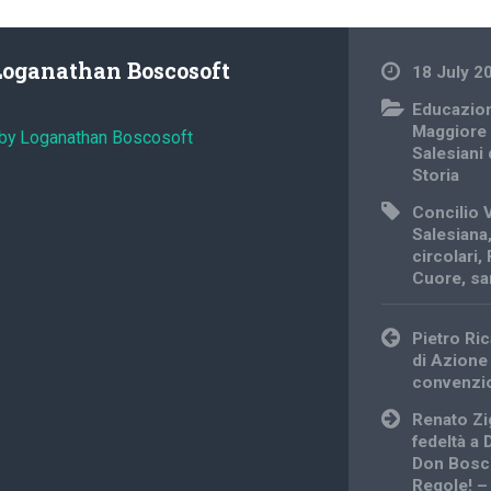
Loganathan Boscosoft
18 July 2
Educazion
Maggiore
 by Loganathan Boscosoft
Salesiani
Storia
Concilio V
Salesiana
circolari
,
Cuore
,
sa
Post
Pietro Ri
navigation
di Azione
convenzi
Renato Zig
fedeltà a
Don Bosco
Regole! – 