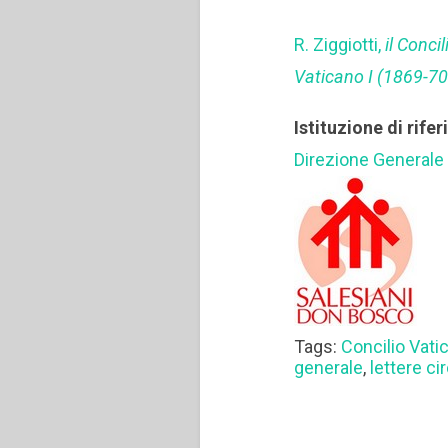
R. Ziggiotti,
il Concil
Vaticano I (1869-70
Istituzione di rife
Direzione Generale
Tags:
Concilio Vatic
generale
,
lettere cir