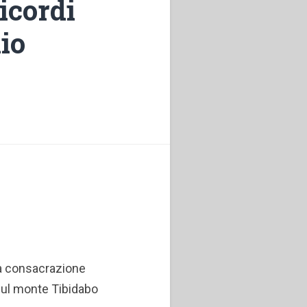
icordi
lio
la consacrazione
 sul monte Tibidabo