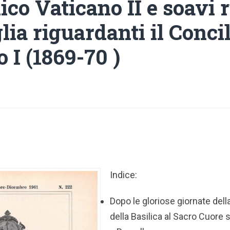
co Vaticano II e soavi r
lia riguardanti il Conci
 I (1869-70 )
Indice:
Dopo le gloriose giornate del
della Basilica al Sacro Cuore