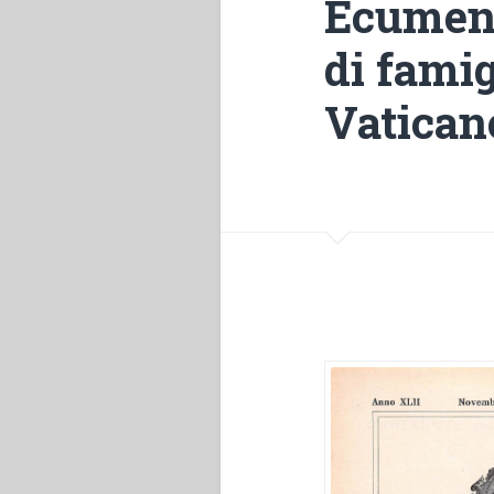
Ecumeni
di famig
Vaticano