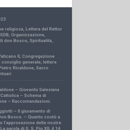
023
e religiosa
,
Lettera del Rettor
 SDB
,
Organizzazione
,
 di don Bosco
,
Spiritualità
,
aticano II
,
Congregazione
,
consiglio generale
,
lettere
Pietro Ricaldone
,
Sacro
ntuari
caldone – Gioventù Salesiana
 Cattolica – Schema di
one – Raccomandazioni.
giotti – Il giuramento di
 Don Bosco. – Quanto costò a
 l’approvazione delle nostre
La parola di S. S. Pio XII, il 14