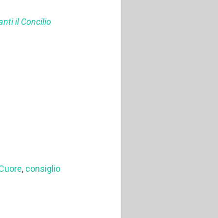
nti il Concilio
 Cuore
,
consiglio