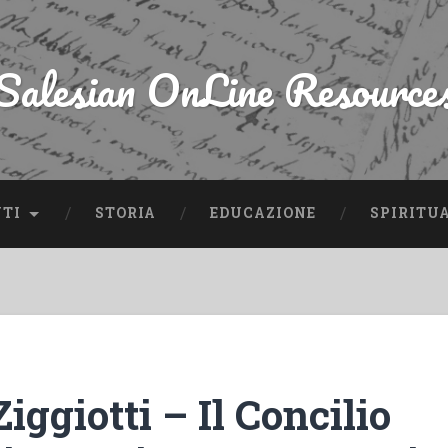
Salesian OnLine Resource
NTI
STORIA
EDUCAZIONE
SPIRITU
iggiotti – Il Concilio