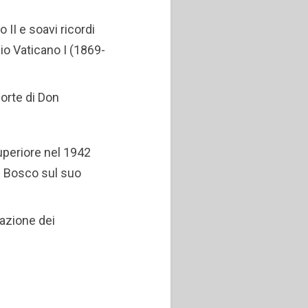
 II e soavi ricordi
ilio Vaticano I (1869-
morte di Don
Superiore nel 1942
ni Bosco sul suo
azione dei
1