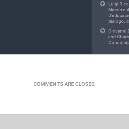
Post
Luigi Ric
navigation
Maestro di
d’educazio
dialogo, 
Giovanni 
and Charis
Consolida
COMMENTS ARE CLOSED.