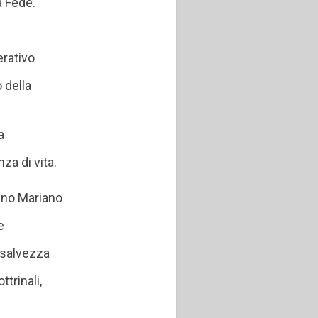
a Fede.
erativo
 della
a
za di vita.
anno Mariano
e
a salvezza
trinali,