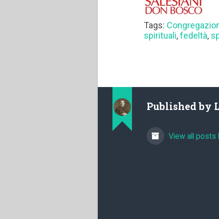
Tags:
Congregazion
spirituali
,
fedeltà
,
s
Published by
View all posts