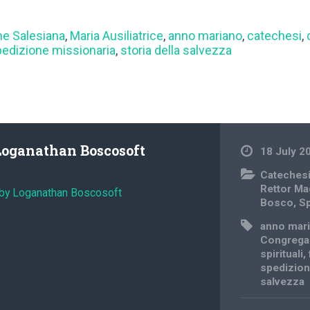
e Salesiana
,
Maria Ausiliatrice
,
anno mariano
,
catechesi
,
pedizione missionaria
,
storia della salvezza
Loganathan Boscosoft
18 July 2
Cateches
Rettor Ma
 by Loganathan Boscosoft
Bosco
,
Sp
anno mar
Congrega
spirituali
,
spedizion
salvezza