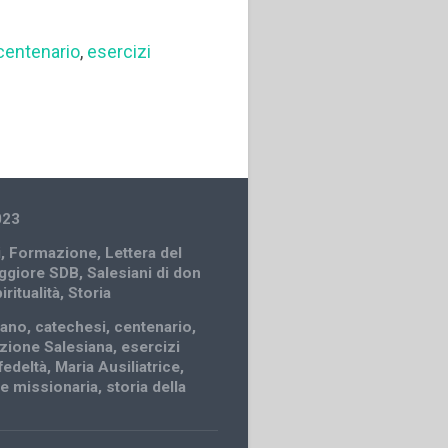
centenario
,
esercizi
023
i
,
Formazione
,
Lettera del
ggiore SDB
,
Salesiani di don
iritualità
,
Storia
iano
,
catechesi
,
centenario
,
zione Salesiana
,
esercizi
fedeltà
,
Maria Ausiliatrice
,
e missionaria
,
storia della