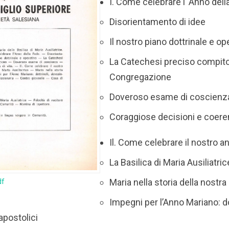
I. Come celebrare l ‘Anno dell
Disorientamento di idee
Il nostro piano dottrinale e op
La Catechesi preciso compito
Congregazione
Doveroso esame di coscienz
Coraggiose decisioni e coeren
Il. Come celebrare il nostro 
La Basilica di Maria Ausiliatric
Maria nella storia della nostr
df
Impegni per l’Anno Mariano: dot
apostolici