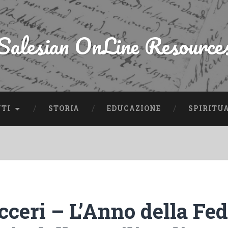
Salesian OnLine Resource
NTI
STORIA
EDUCAZIONE
SPIRITU
cceri – L’Anno della Fede