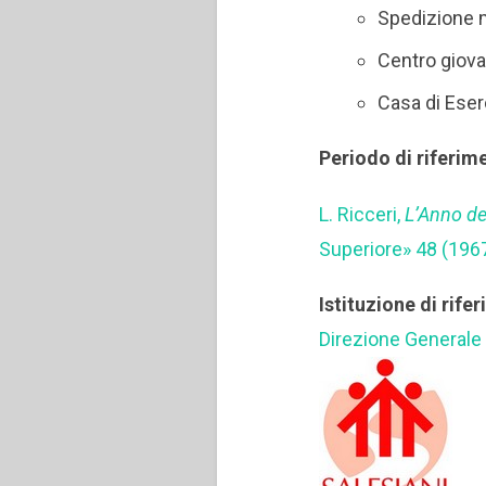
Spedizione 
Centro giova
Casa di Eserc
Periodo di riferim
L. Ricceri,
L’Anno del
Superiore» 48 (1967
Istituzione di rife
Direzione Generale