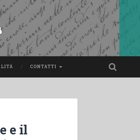
s
ALITÀ
CONTATTI
 e il