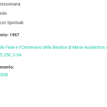
missionaria
nile
izi Spirituali
ento: 1967
la Fede e il Centenario della Basilica di Maria Ausiliatrice
,
) 250, 3-54.
rimento:
 SDB