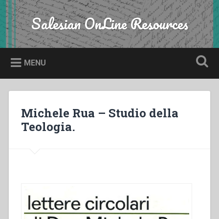
Skip
to
Salesian OnLine Resources
Search
content
MENU
Michele Rua – Studio della
Teologia.