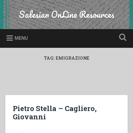
Skip
to
Salesian OnLine Resources
Search
content
MENU
TAG:
EMIGRAZIONE
Pietro Stella – Cagliero,
Giovanni