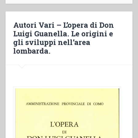
perseguita
dai
salesiani
Autori Vari – L’opera di Don
di
Luigi Guanella. Le origini e
don
gli sviluppi nell’area
Bosco
nella
lombarda.
loro
lotta
contro
la
povertà”
in
“Colloqui
sulla
Vita
Salesiana
19””