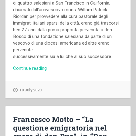
di quattro salesiani a San Francisco in California,
chiamati dall’arcivescovo mons. William Patrick
Riordan per provvedere alla cura pastorale degli
immigrati italiani sparsi della città, erano già trascorsi
ben 27 anni dalla prima proposta pervenuta a don
Bosco di una fondazione salesiana da parte di un
vescovo di una diocesi americana ed altre erano
pervenute
successivamente sia a lui che al suo successore.
“Francesco
Continue reading
→
Motto
–
«L’Italia
18 July 2023
degli
Stati
Uniti”
chiama,
Francesco Motto – “La
don
questione emigratoria nel
Rua
risponde»,