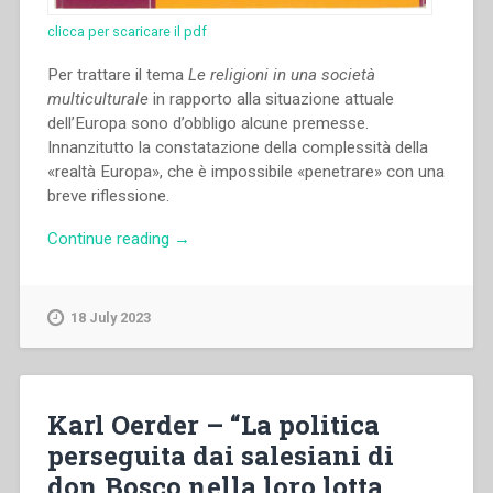
clicca per scaricare il pdf
Per trattare il tema
Le religioni in una società
multiculturale
in rapporto alla situazione attuale
dell’Europa sono d’obbligo alcune premesse.
Innanzitutto la constatazione della complessità della
«realtà Europa», che è impossibile «penetrare» con una
breve riflessione.
“Enrica
Continue reading
→
Rosanna
–
“Le
18 July 2023
religioni
in
una
società
Karl Oerder – “La politica
multiculturale”
perseguita dai salesiani di
in
don Bosco nella loro lotta
“Colloqui