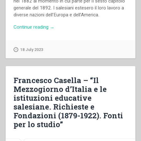
nel 1882 al momento in cui parte per iI sesto capitolo
generale del 1892. I salesiani estesero il loro lavoro a
diverse nazioni dell’Europa e dell’America.
“Luigi
Continue reading
→
Lasagna
–
Epistolario.
18 July 2023
Introduzione,
note
e
testo
Francesco Casella – “Il
critico
Mezzogiorno d’Italia e le
a
istituzioni educative
cura
di
salesiane. Richieste e
Antonio
Fondazioni (1879-1922). Fonti
da
per lo studio”
Silva
Ferreira.
Volume