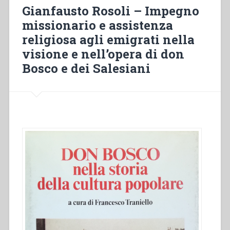
emigranti
Gianfausto Rosoli – Impegno
italiani
missionario e assistenza
a
religiosa agli emigrati nella
Zurigo
origini
visione e nell’opera di don
di
Bosco e dei Salesiani
una
presenza”,
in
“L’Opera
Salesiana
dal
1880
al
1922.
Esperienze
particolari
in
Europa,
Africa,
Asia”.”