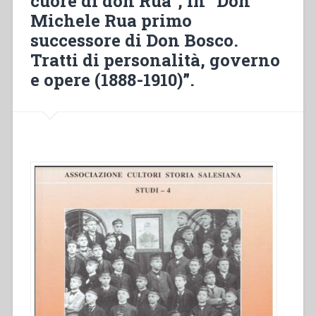
cuore di don Rua”, in “Don
in
Michele Rua primo
“Don
successore di Don Bosco.
Michele
Tratti di personalità, governo
Rua
primo
e opere (1888-1910)”.
successore
di
Don
Bosco.
Tratti
di
personalità,
governo
e
opere
(1888-
1910)”.”