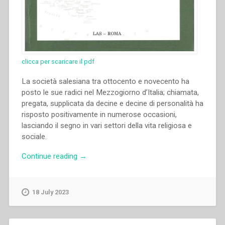
clicca per scaricare il pdf
La società salesiana tra ottocento e novecento ha
posto le sue radici nel Mezzogiorno d’Italia; chiamata,
pregata, supplicata da decine e decine di personalità ha
risposto positivamente in numerose occasioni,
lasciando il segno in vari settori della vita religiosa e
sociale.
“Francesco
Continue reading
→
Casella
–
“Il
18 July 2023
Mezzogiorno
d’Italia
e