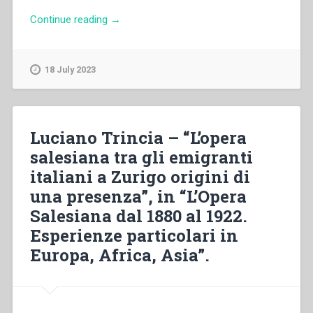
“Francesco
Continue reading
→
Motto
–
“La
18 July 2023
questione
emigratoria
nel
cuore
Luciano Trincia – “L’opera
di
salesiana tra gli emigranti
don
italiani a Zurigo origini di
Rua”,
in
una presenza”, in “L’Opera
“Don
Salesiana dal 1880 al 1922.
Michele
Esperienze particolari in
Rua
primo
Europa, Africa, Asia”.
successore
di
Don
Bosco.