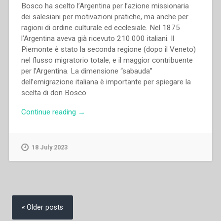
Bosco ha scelto l’Argentina per l’azione missionaria
dei salesiani per motivazioni pratiche, ma anche per
ragioni di ordine culturale ed ecclesiale. Nel 1875
l’Argentina aveva già ricevuto 210.000 italiani. Il
Piemonte è stato la seconda regione (dopo il Veneto)
nel flusso migratorio totale, e il maggior contribuente
per l’Argentina. La dimensione “sabauda”
dell’emigrazione italiana è importante per spiegare la
scelta di don Bosco
“Gianfausto
Continue reading
→
Rosoli
–
Impegno
18 July 2023
missionario
e
assistenza
religiosa
Posts
agli
navigation
Older posts
emigrati
nella