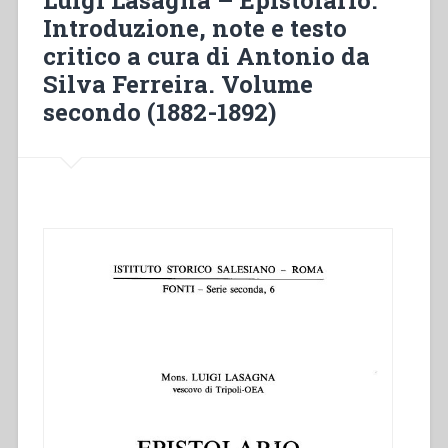
–
Introduzione, note e testo
Atti
critico a cura di Antonio da
del
III
Silva Ferreira. Volume
Congresso
secondo (1882-1892)
Internazionale
dei
Cooperatori
Salesiani”