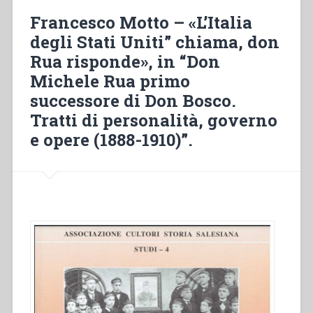
le
Francesco Motto – «L’Italia
istituzioni
degli Stati Uniti” chiama, don
educative
Rua risponde», in “Don
salesiane.
Richieste
Michele Rua primo
e
successore di Don Bosco.
Fondazioni
Tratti di personalità, governo
(1879-
1922).
e opere (1888-1910)”.
Fonti
per
lo
studio””