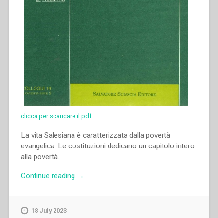
clicca per scaricare il pdf
La vita Salesiana è caratterizzata dalla povertà
evangelica. Le costituzioni dedicano un capitolo intero
alla povertà.
“Karl
Continue reading
→
Oerder
–
“La
18 July 2023
politica