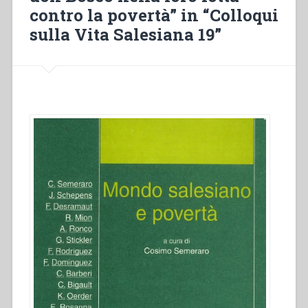
sulla
contro la povertà” in “Colloqui
vita
sulla Vita Salesiana 19”
salesiana,
21””