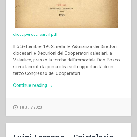
clicca per scaricare il pdf
Il 5 Settembre 1902, nella IV Adunanza dei Direttori
diocesani e Decurioni dei Cooperatori salesiani, a
Valsalice, presso la tomba dell’immortale Don Bosco,
si era lanciata la prima idea sulla opportunità di un
terzo Congresso dei Cooperatori.
“Pia
Continue reading
→
Unione
dei
Cooperatori
18 July 2023
Salesiani
di
Don
Bosco
Luigi Lasagna – Epistolario.