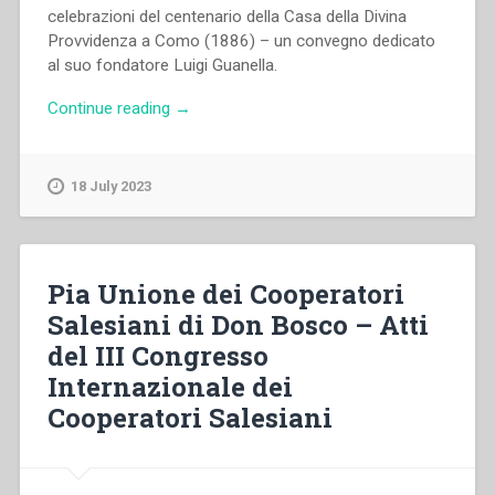
celebrazioni del centenario della Casa della Divina
Provvidenza a Como (1886) – un convegno dedicato
al suo fondatore Luigi Guanella.
“Autori
Continue reading
→
Vari
–
L’opera
18 July 2023
di
Don
Luigi
Guanella.
Pia Unione dei Cooperatori
Le
Salesiani di Don Bosco – Atti
origini
del III Congresso
e
gli
Internazionale dei
sviluppi
Cooperatori Salesiani
nell’area
lombarda.”