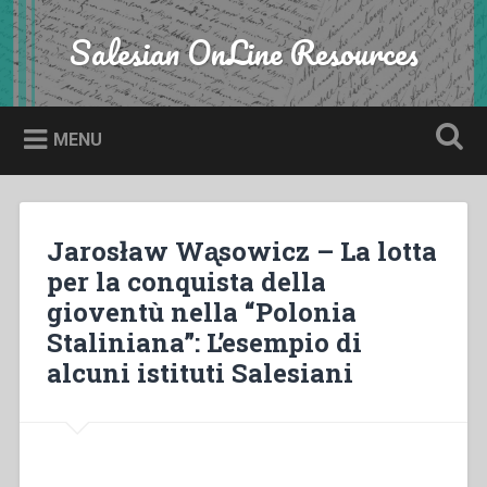
Skip
to
Salesian OnLine Resources
Search
content
MENU
Jarosław Wᶏsowicz – La lotta
per la conquista della
gioventù nella “Polonia
Staliniana”: L’esempio di
alcuni istituti Salesiani