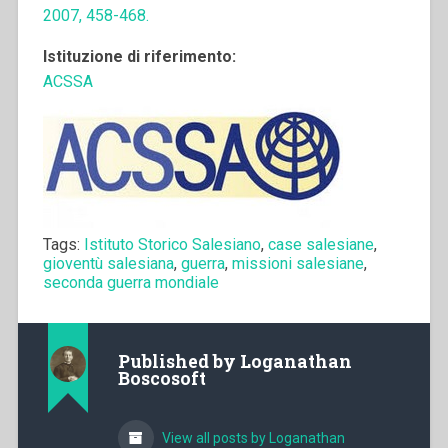
2007, 458-468.
Istituzione di riferimento:
ACSSA
Tags:
Istituto Storico Salesiano
,
case salesiane
,
gioventù salesiana
,
guerra
,
missioni salesiane
,
seconda guerra mondiale
Published by
Loganathan
Boscosoft
View all posts by Loganathan