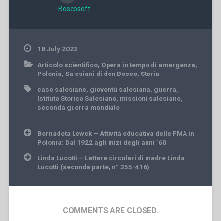
Boscosoft
18 July 2023
Articolo scientifico
,
Opera in tempo di emergenza
,
Polonia
,
Salesiani di don Bosco
,
Storia
case salesiane
,
gioventù salesiana
,
guerra
,
Istituto Storico Salesiano
,
missioni salesiane
,
seconda guerra mondiale
Post
Bernadeta Lewek – Attività educativa delle FMA in
navigation
Polonia: Dal 1922 agli inizi degli anni ’60
Linda Lucotti – Lettere circolari di madre Linda
Lucotti (seconda parte, n° 355-416)
COMMENTS ARE CLOSED.