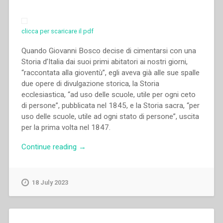
Don
Bosco”
clicca per scaricare il pdf
Quando Giovanni Bosco decise di cimentarsi con una
Storia d’Italia dai suoi primi abitatori ai nostri giorni,
“raccontata alla gioventù”, egli aveva già alle sue spalle
due opere di divulgazione storica, la Storia
ecclesiastica, “ad uso delle scuole, utile per ogni ceto
di persone”, pubblicata nel 1845, e la Storia sacra, “per
uso delle scuole, utile ad ogni stato di persone”, uscita
per la prima volta nel 1847.
“Francesco
Continue reading
→
Traniello
–
Don
18 July 2023
Bosco
e
l’educazione
giovanile: