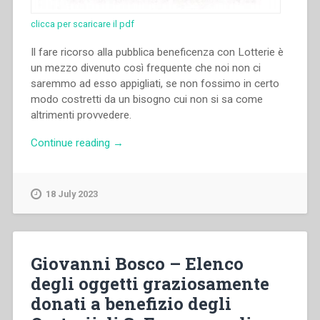
clicca per scaricare il pdf
Il fare ricorso alla pubblica beneficenza con Lotterie è
un mezzo divenuto così frequente che noi non ci
saremmo ad esso appigliati, se non fossimo in certo
modo costretti da un bisogno cui non si sa come
altrimenti provvedere.
“Giovanni
Continue reading
→
Bosco
–
Lotteria
18 July 2023
d’oggetti
posta
sotto
la
Giovanni Bosco – Elenco
speciale
degli oggetti graziosamente
protezione
donati a benefizio degli
delle
loro