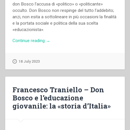
don Bosco l’accusa di «politico» o «politicante»
occulto. Don Bosco non respinge del tutto l’addebito;
anzi, non esita a sottolineare in più occasioni la finalità
e la portata sociale e politica della sua scelta
«educazionista».
“Pietro
Continue reading
→
Braido
–
Poveri
18 July 2023
e
abbandonati,
pericolanti
e
Francesco Traniello – Don
pericolosi:
Bosco e l’educazione
pedagogia,
giovanile: la «storia d’Italia»
assistenza,
socialità
nell’esperienza
preventiva
di