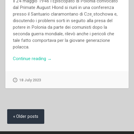
Il 24 maggio 1946 l’Episcopato di Polonia convocato
dal Primate August Hlond si riunì in una conferenza
presso il Santuario claramontano di Cze˛stochowa e,
discutendo i problemi sorti in seguito alla presa del
potere in Polonia da parte dei comunisti dopo la
seconda guerra mondiale, rilevò anche i pericoli che
tale fatto comportava per la giovane generazione
polacca.
“Jarosław
Continue reading
→
Wᶏsowicz
–
La
18 July 2023
lotta
per
la
conquista
Posts
della
navigation
Older posts
gioventù
nella
“Polonia