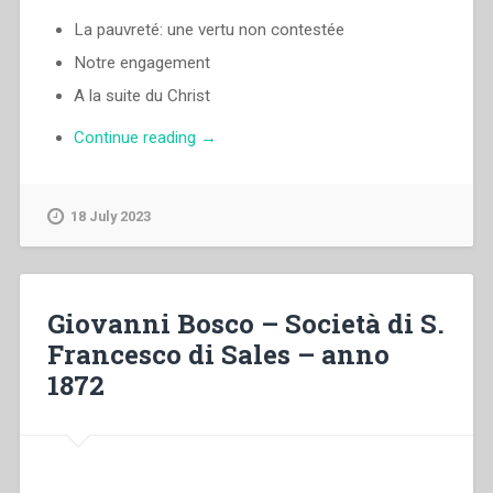
La pauvreté: une vertu non contestée
Notre engagement
A la suite du Christ
“Luigi
Continue reading
→
Ricceri
–
Notre
18 July 2023
pauvreté
auJourd’hui”
Giovanni Bosco – Società di S.
Francesco di Sales – anno
1872