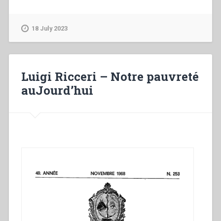
O’Malley
–
The
18 July 2023
youth
minister
as
mystic
Luigi Ricceri – Notre pauvreté
and
auJourd’hui
martyr.
Recognizing
and
supporting
religious
experience
in
young
people”