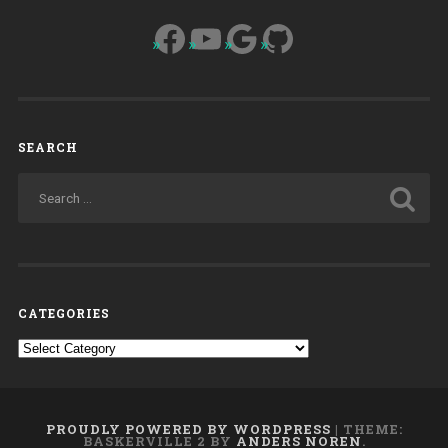
Staliniana”:
Facebook
YouTube
Google
GitHub
L’esempio
di
alcuni
istituti
Salesiani”
SEARCH
CATEGORIES
Categories
PROUDLY POWERED BY WORDPRESS
|
THEME:
BASKERVILLE 2 BY
ANDERS NOREN
.