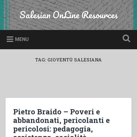
Skip
to
Salesian OnLine Resources
Search
content
MENU
TAG:
GIOVENTÙ SALESIANA
Pietro Braido – Poveri e
abbandonati, pericolanti e
pericolosi: pedagogia,