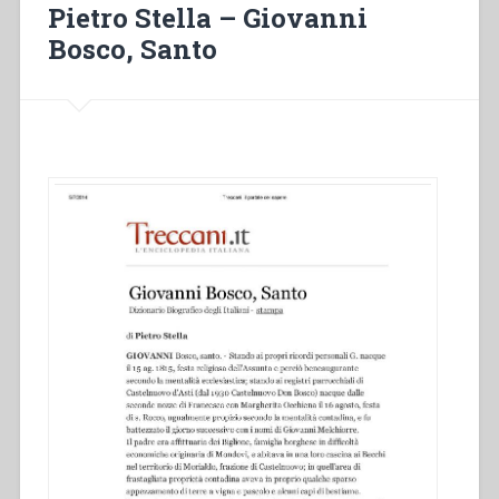
Pietro Stella – Giovanni
la
Bosco, Santo
«storia
d’Italia»”