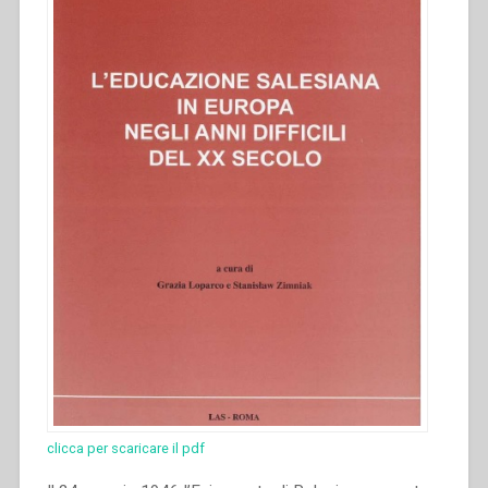
Porta
Nuova
e
dell’Angelo
custode
in
Vanchiglia”
clicca per scaricare il pdf