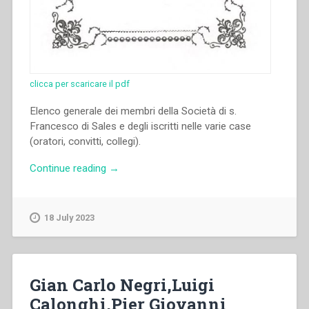
clicca per scaricare il pdf
Elenco generale dei membri della Società di s.
Francesco di Sales e degli iscritti nelle varie case
(oratori, convitti, collegi).
“Giovanni
Continue reading
→
Bosco
–
Società
18 July 2023
di
S.
Francesco
di
Gian Carlo Negri,Luigi
Sales
Calonghi,Pier Giovanni
–