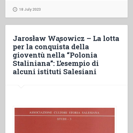
–
Elenco
18 July 2023
degli
oggetti
graziosamente
donati
Jarosław Wᶏsowicz – La lotta
a
per la conquista della
benefizio
gioventù nella “Polonia
degli
Oratorii
Staliniana”: L’esempio di
di
alcuni istituti Salesiani
S.
Francesco
di
Sales
in
Valdocco,
di
S.
Luigi
a