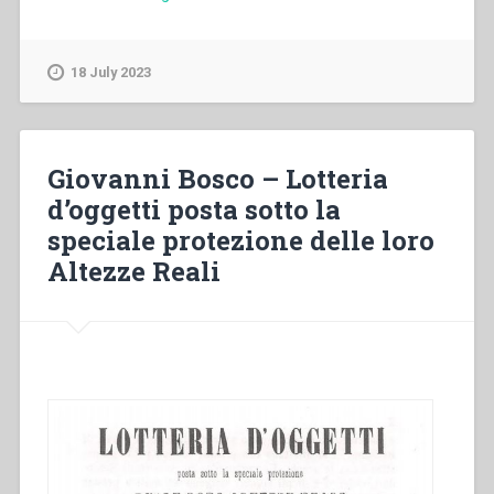
Carlo
Negri,Luigi
Calonghi,Pier
18 July 2023
Giovanni
Grasso,Pietro
Braido,Pietro
Gianola,Vincenzo
Giovanni Bosco – Lotteria
Sinistrero
d’oggetti posta sotto la
–
speciale protezione delle loro
“Don
Bosco
Altezze Reali
educatore,
oggi””