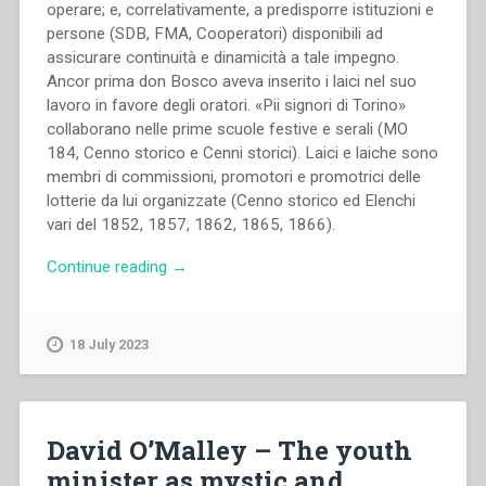
operare; e, correlativamente, a predisporre istituzioni e
persone (SDB, FMA, Cooperatori) disponibili ad
assicurare continuità e dinamicità a tale impegno.
Ancor prima don Bosco aveva inserito i laici nel suo
lavoro in favore degli oratori. «Pii signori di Torino»
collaborano nelle prime scuole festive e serali (MO
184, Cenno storico e Cenni storici). Laici e laiche sono
membri di commissioni, promotori e promotrici delle
lotterie da lui organizzate (Cenno storico ed Elenchi
vari del 1852, 1857, 1862, 1865, 1866).
“Pietro
Continue reading
→
Braido
–
La
18 July 2023
prassi
di
Don
Bosco
David O’Malley – The youth
e
minister as mystic and
il