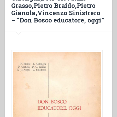
Grasso,Pietro Braido,Pietro
anno
1872”
Gianola,Vincenzo Sinistrero
– “Don Bosco educatore, oggi”