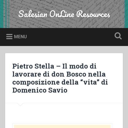
Skip
to
Salesian OnLine Resources
Search
content
MENU
Pietro Stella – Il modo di
lavorare di don Bosco nella
composizione della “vita” di
Domenico Savio