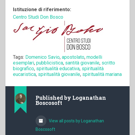
Istituzione di riferimento:
Centro Studi Don Bosco
Tags:
Domenico Savio
,
apostolato
,
modelli
esemplari
,
pubblicistica
,
santità giovanile
,
scritto
biografico
,
spiritualità educativa
,
spiritualità
eucaristica
,
spiritualità giovanile
,
spiritualità mariana
Published by
Loganathan
Boscosoft
View all posts by Loganathan
Boscosoft