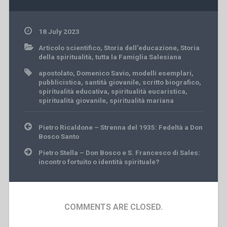
18 July 2023
Articolo scientifico
,
Storia dell'educazione
,
Storia
della spiritualità
,
tutta la Famiglia Salesiana
apostolato
,
Domenico Savio
,
modelli esemplari
,
pubblicistica
,
santità giovanile
,
scritto biografico
,
spiritualità educativa
,
spiritualità eucaristica
,
spiritualità giovanile
,
spiritualità mariana
Post
Pietro Ricaldone – Strenna del 1935: Fedeltà a Don
navigation
Bosco Santo
Pietro Stella – Don Bosco e S. Francesco di Sales:
incontro fortuito o identità spirituale?
COMMENTS ARE CLOSED.