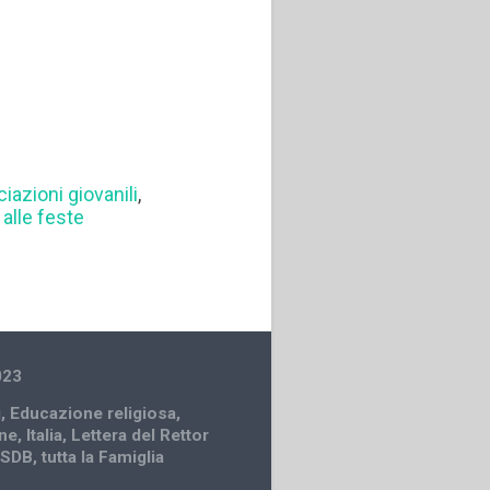
iazioni giovanili
,
alle feste
023
i
,
Educazione religiosa
,
ne
,
Italia
,
Lettera del Rettor
 SDB
,
tutta la Famiglia