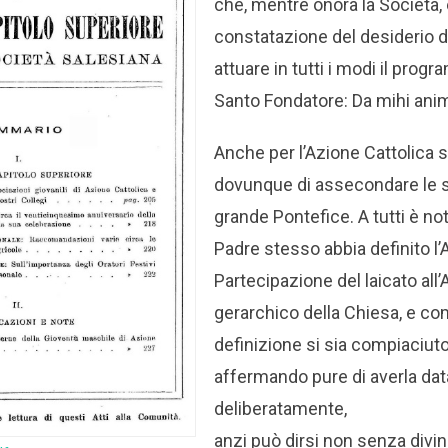
che, mentre onora la Società,
constatazione del desiderio de’
attuare in tutti i modi il prog
Santo Fondatore: Da mihi ani
Anche per l’Azione Cattolica s
dovunque di assecondare le sa
grande Pontefice. A tutti è no
Padre stesso abbia definito l’
Partecipazione del laicato all
gerarchico della Chiesa, e co
definizione si sia compiaciuto
affermando pure di averla da
deliberatamente,
anzi può dirsi non senza divina