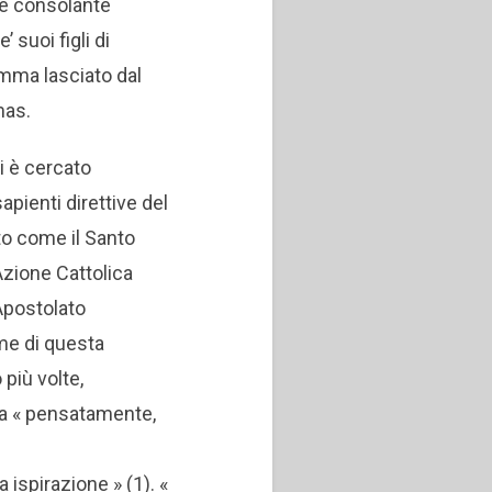
 è consolante
 suoi figli di
ramma lasciato dal
mas.
i è cercato
pienti direttive del
to come il Santo
Azione Cattolica
’Apostolato
me di questa
 più volte,
ta « pensatamente,
 ispirazione » (1). «