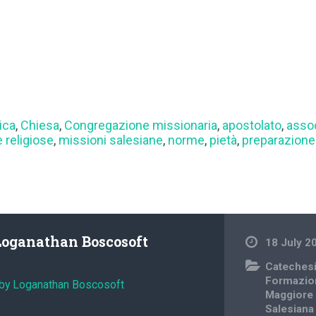
ica
,
Chiesa
,
Congregazione missionaria
,
apostolato
,
assoc
 religiose
,
missioni salesiane
,
norme
,
pietà
,
preparazione 
Loganathan Boscosoft
18 July 2
Cateches
Formazio
 by Loganathan Boscosoft
Maggiore
Salesiana