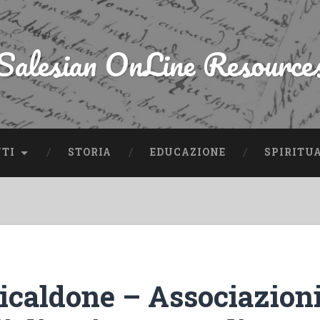
Salesian OnLine Resource
NTI
STORIA
EDUCAZIONE
SPIRITU
Ricaldone – Associazion