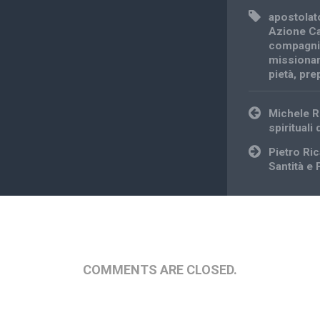
apostolat
Azione Ca
compagnie
missionar
pietà
,
pre
Post
Michele R
navigation
spirituali 
Pietro Ri
Santità e
COMMENTS ARE CLOSED.