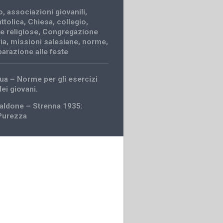
o
,
associazioni giovanili
,
ttolica
,
Chiesa
,
collegio
,
 religiose
,
Congregazione
ia
,
missioni salesiane
,
norme
,
parazione alle feste
ua – Norme per gli esercizi
dei giovani.
caldone – Strenna 1935:
 Purezza