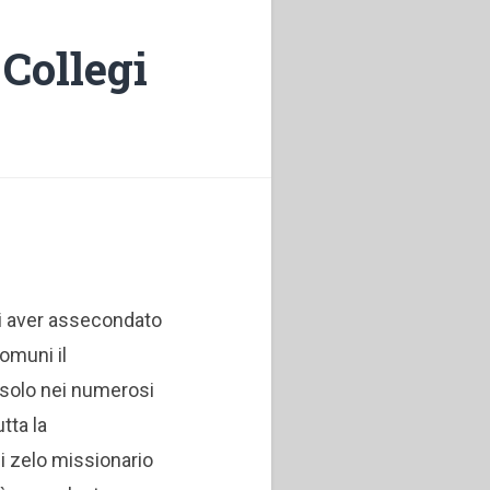
Collegi
 di aver assecondato
comuni il
solo nei numerosi
tutta la
i zelo missionario