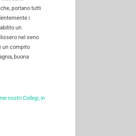
che, portano tutti
udentemente i
bilito un
ilissero nel seno
se un compito
pagnia, buona
ei nostri Collegi
, in