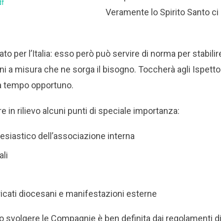
df
Veramente lo Spirito Santo ci 
to per l’Italia: esso però può servire di norma per stabilir
ni a misura che ne sorga il bisogno. Toccherà agli Ispettor
 a tempo opportuno.
 in rilievo alcuni punti di speciale importanza:
esiastico dell’associazione interna
ali
aricati diocesani e manifestazioni esterne
 svolgere le Compagnie è ben definita dai regolamenti d