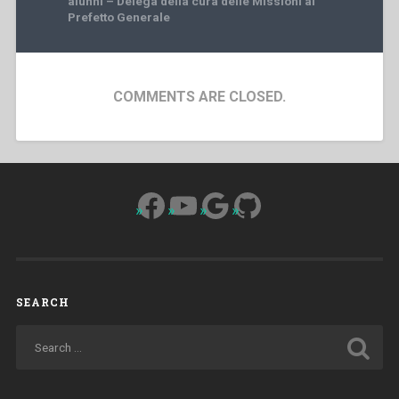
alunni – Delega della cura delle Missioni al
Prefetto Generale
COMMENTS ARE CLOSED.
Facebook
YouTube
Google
GitHub
SEARCH