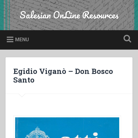
Skip
to
Salesian OnLine Resources
Search
content
MENU
Egidio Viganò – Don Bosco
Santo