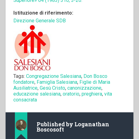
Superiore» 64 (1983) 310, 3-20.
Istituzione di riferimento:
Direzione Generale SDB
Tags:
Congregazione Salesiana
,
Don Bosco
fondatore
,
Famiglia Salesiana
,
Figlie di Maria
Ausiliatrice
,
Gesù Cristo
,
canonizzazione
,
educazione salesiana
,
oratorio
,
preghiera
,
vita
consacrata
Published by
Loganathan
Boscosoft