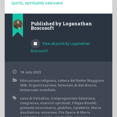
spirito
,
spiritualità salesiana
Published by
Loganathan
Boscosoft
View all posts by Loganathan
Boscosoft
18 July 2023
Educazione religiosa
,
Lettera del Rettor Maggiore
SDB
,
Organizzazione
,
Salesiani di don Bosco
,
Universale-mondiale
casa di Valsalice
,
Congregazione Salesiana
,
congresso
,
esercizi spirituali
,
Filippo Rinaldi
,
gioventù missionaria
,
giubileo
,
ispettorie
,
Maria
Ausiliatrice
,
missione
,
Pia Opera di Maria
Ausiliatrice
,
spirito
,
spiritualità salesiana