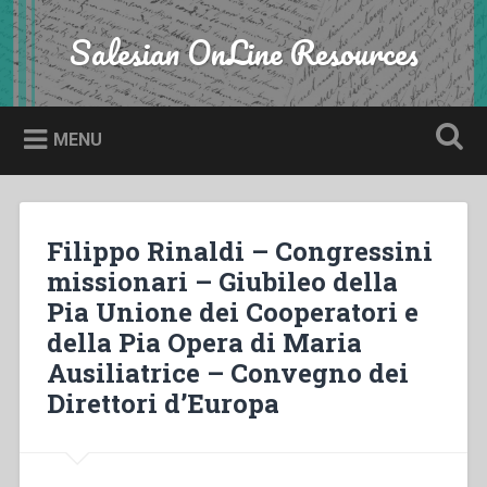
Skip
to
Salesian OnLine Resources
Search
content
MENU
Filippo Rinaldi – Congressini
missionari – Giubileo della
Pia Unione dei Cooperatori e
della Pia Opera di Maria
Ausiliatrice – Convegno dei
Direttori d’Europa