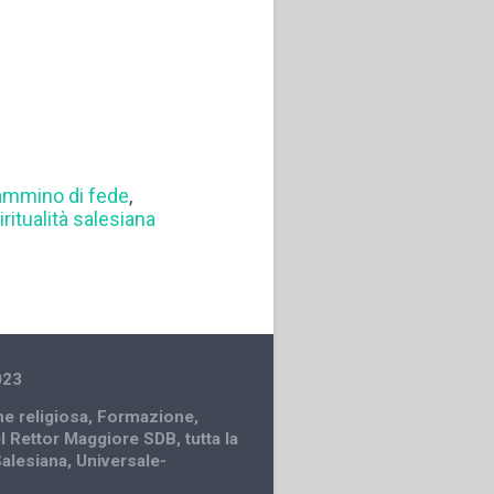
ammino di fede
,
iritualità salesiana
023
e religiosa
,
Formazione
,
el Rettor Maggiore SDB
,
tutta la
Salesiana
,
Universale-