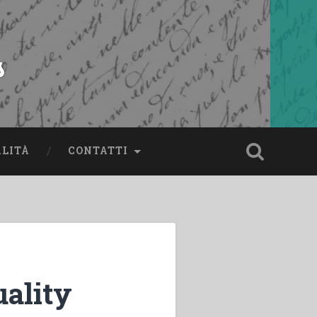
s
ALITÀ
CONTATTI
uality