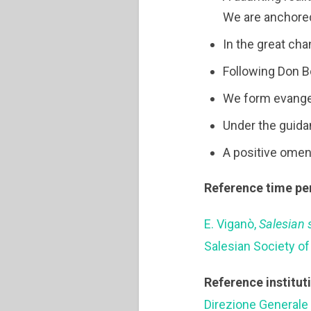
We are anchored 
In the great chan
Following Don 
We form evange
Under the guida
A positive omen
Reference time pe
E. Viganò,
Salesian 
Salesian Society of
Reference institut
Direzione Generale