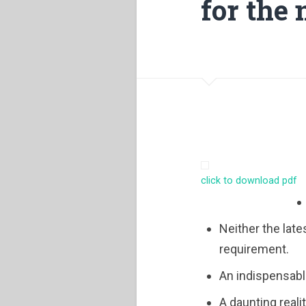
for the
click to download pdf
Neither the late
requirement.
An indispensable
A daunting realit