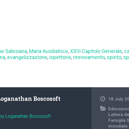
e Salesiana
,
Maria Ausiliatrice
,
XXIII Capitolo Generale
,
c
ana
,
evangelizzazione
,
ispettorie
,
rinnovamento
,
spirito
,
sp
Loganathan Boscosoft
18 July 2
Educazion
Lettera d
 by Loganathan Boscosoft
Famiglia 
mondiale