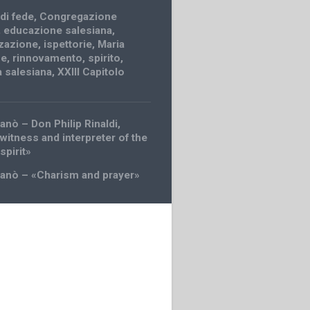
di fede
,
Congregazione
,
educazione salesiana
,
zazione
,
ispettorie
,
Maria
ce
,
rinnovamento
,
spirito
,
tà salesiana
,
XXIII Capitolo
anò – Don Philip Rinaldi,
witness and interpreter of the
spirit»
ganò – «Charism and prayer»