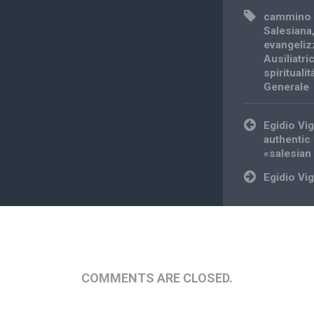
cammino 
Salesiana
evangeliz
Ausiliatri
spirituali
Generale
Post
Egidio Vig
navigation
authentic 
«salesian 
Egidio Vi
COMMENTS ARE CLOSED.