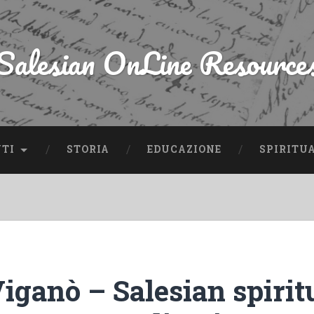
Salesian OnLine Resource
NTI
STORIA
EDUCAZIONE
SPIRITU
iganò – Salesian spirit