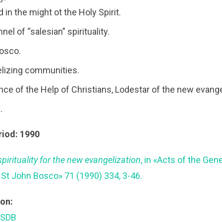
in the might ot the Holy Spirit.
nel of “salesian” spirituality.
Bosco.
lizing communities.
nce of the Help of Christians, Lodestar of the new evange
.
riod: 1990
spirituality for the new evangelization
, in «Acts of the Gen
 St John Bosco» 71 (1990) 334, 3-46.
ion:
 SDB