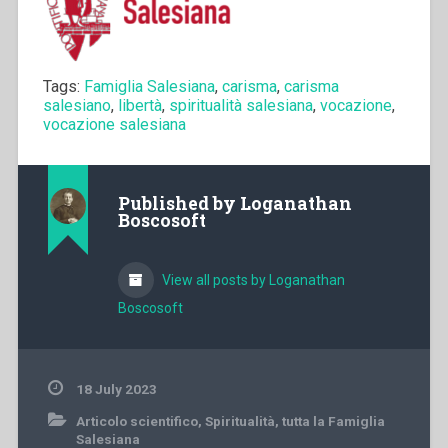
Tags:
Famiglia Salesiana
,
carisma
,
carisma
salesiano
,
libertà
,
spiritualità salesiana
,
vocazione
,
vocazione salesiana
Published by
Loganathan
Boscosoft
View all posts by Loganathan
Boscosoft
18 July 2023
Articolo scientifico
,
Spiritualità
,
tutta la Famiglia
Salesiana