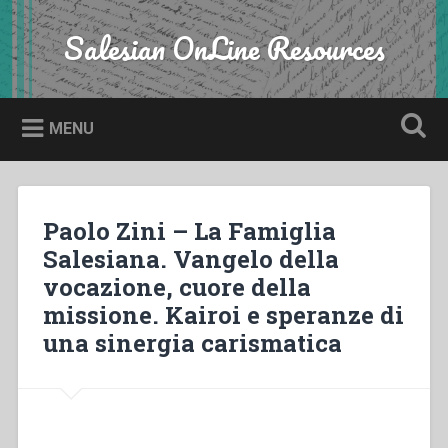
Skip
to
Salesian OnLine Resources
Search
content
MENU
Paolo Zini – La Famiglia
Salesiana. Vangelo della
vocazione, cuore della
missione. Kairoi e speranze di
una sinergia carismatica