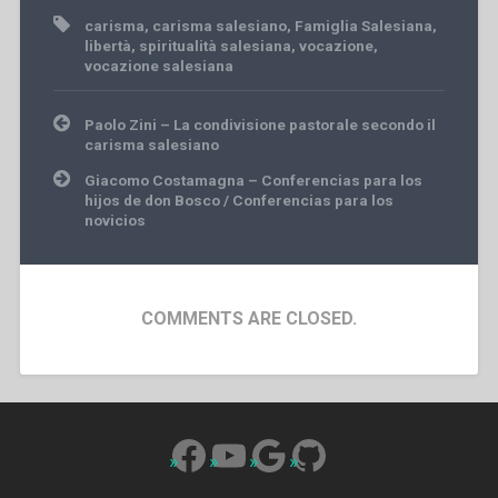
carisma
,
carisma salesiano
,
Famiglia Salesiana
,
libertà
,
spiritualità salesiana
,
vocazione
,
vocazione salesiana
Post
Paolo Zini – La condivisione pastorale secondo il
navigation
carisma salesiano
Giacomo Costamagna – Conferencias para los
hijos de don Bosco / Conferencias para los
novicios
COMMENTS ARE CLOSED.
Facebook
YouTube
Google
GitHub