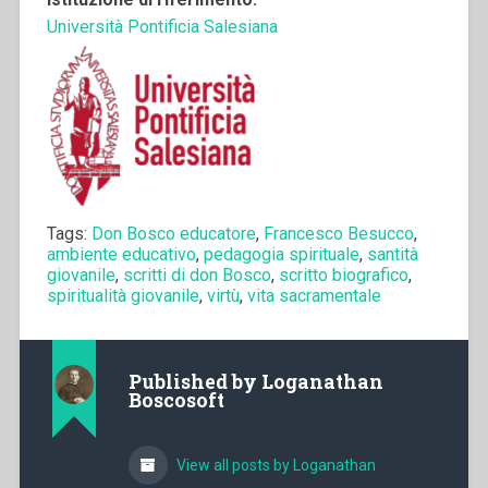
Università Pontificia Salesiana
Tags:
Don Bosco educatore
,
Francesco Besucco
,
ambiente educativo
,
pedagogia spirituale
,
santità
giovanile
,
scritti di don Bosco
,
scritto biografico
,
spiritualità giovanile
,
virtù
,
vita sacramentale
Published by
Loganathan
Boscosoft
View all posts by Loganathan