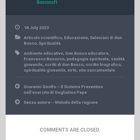
Boscosoft
18 July 2023
Articolo scientifico
,
Educazione
,
Salesiani di don
Bosco
,
Spiritualità
ambiente educativo
,
Don Bosco educatore
,
Francesco Besucco
,
pedagogia spirituale
,
santità
giovanile
,
scritti di don Bosco
,
scritto biografico
,
spiritualità giovanile
,
virtù
,
vita sacramentale
Post
Giovanni Gnolfo – Il Sistema Preventivo
navigation
nell’esercito di Guglielmo Pepe
Senza autore – Metodo della ragione
COMMENTS ARE CLOSED.