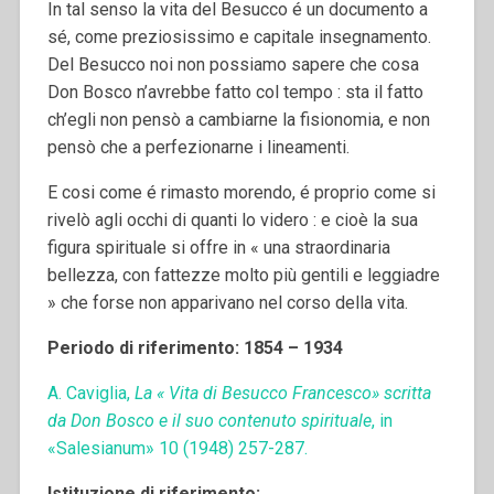
In tal senso la vita del Besucco é un documento a
sé, come preziosissimo e capitale insegnamento.
Del Besucco noi non possiamo sapere che cosa
Don Bosco n’avrebbe fatto col tempo : sta il fatto
ch’egli non pensò a cambiarne la fisionomia, e non
pensò che a perfezionarne i lineamenti.
E cosi come é rimasto morendo, é proprio come si
rivelò agli occhi di quanti lo videro : e cioè la sua
figura spirituale si offre in « una straordinaria
bellezza, con fattezze molto più gentili e leggiadre
» che forse non apparivano nel corso della vita.
Periodo di riferimento: 1854 – 1934
A. Caviglia,
La « Vita di Besucco Francesco» scritta
da Don Bosco e il suo contenuto spirituale
, in
«Salesianum» 10 (1948) 257-287.
Istituzione di riferimento: