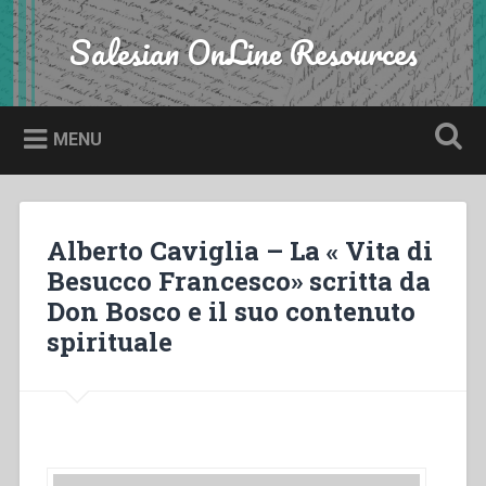
Skip
to
Salesian OnLine Resources
Search
content
MENU
Alberto Caviglia – La « Vita di
Besucco Francesco» scritta da
Don Bosco e il suo contenuto
spirituale