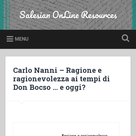
Skip
to
Salesian OnLine Resources
Search
content
MENU
Carlo Nanni – Ragione e
ragionevolezza ai tempi di
Don Bocso … e oggi?