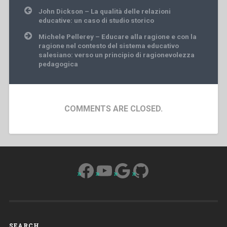
Post
John Dickson – La qualità delle relazioni
navigation
educative: un caso di studio storico
Michele Pellerey – Educare alla ragione e con la
ragione nel contesto del sistema educativo
salesiano: verso un principio di ragionevolezza
pedagogica
COMMENTS ARE CLOSED.
Facebook
YouTube
Google
GitHub
SEARCH