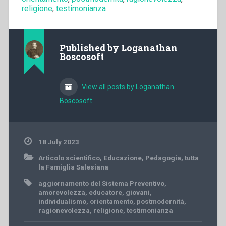
religione
,
testimonianza
Published by
Loganathan
Boscosoft
View all posts by Loganathan
Boscosoft
18 July 2023
Articolo scientifico
,
Educazione
,
Pedagogia
,
tutta
la Famiglia Salesiana
aggiornamento del Sistema Preventivo
,
amorevolezza
,
educatore
,
giovani
,
individualismo
,
orientamento
,
postmodernità
,
ragionevolezza
,
religione
,
testimonianza