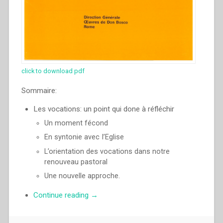
click to download pdf
Sommaire:
Les vocations: un point qui done à réfléchir
Un moment fécond
En syntonie avec I’Eglise
L’orientation des vocations dans notre
renouveau pastoral
Une nouvelle approche.
“Juan
Continue reading
→
Edmundo
Vecchi