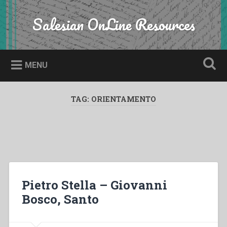
Skip
to
Salesian OnLine Resources
Search
content
MENU
TAG:
ORIENTAMENTO
Pietro Stella – Giovanni
Bosco, Santo