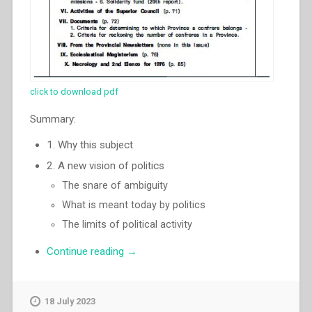
click to download pdf
Summary:
1. Why this subject
2. A new vision of politics
The snare of ambiguity
What is meant today by politics
The limits of political activity
“Luigi
Continue reading
→
Ricceri
–
The
18 July 2023