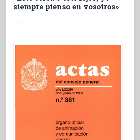
siempre pienso en vosotros»
jeunes
à
la
foi”