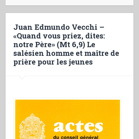
«De
près
oui
de
Juan Edmundo Vecchi –
loin,
«Quand vous priez, dites:
je
notre Père» (Mt 6,9) Le
pense
toujours
salésien homme et maître de
a
prière pour les jeunes
vous»”