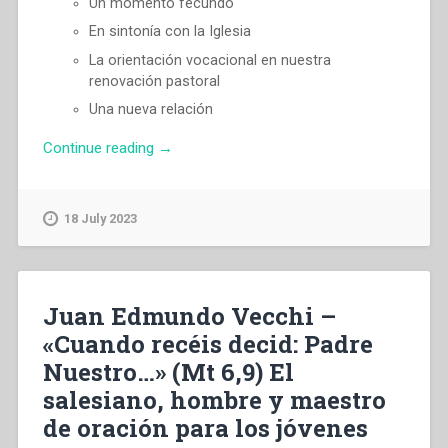
Un momento fecundo
En sintonía con la Iglesia
La orientación vocacional en nuestra
renovación pastoral
Una nueva relación
“Juan
Continue reading
→
Edmundo
Vecchi
–
18 July 2023
«Es
el
tiempo
favorable»”
Juan Edmundo Vecchi –
«Cuando recéis decid: Padre
Nuestro…» (Mt 6,9) El
salesiano, hombre y maestro
de oración para los jóvenes