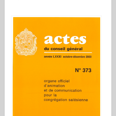
homme
et
maître
de
prière
pour
les
jeunes”