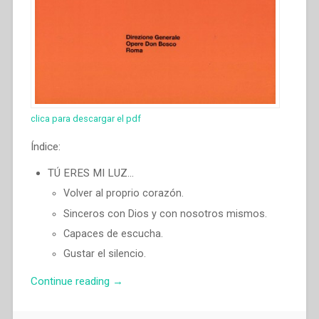
clica para descargar el pdf
Índice:
TÚ ERES MI LUZ…
Volver al proprio corazón.
Sinceros con Dios y con nosotros mismos.
Capaces de escucha.
Gustar el silencio.
“Juan
Continue reading
→
Edmundo
Vecchi