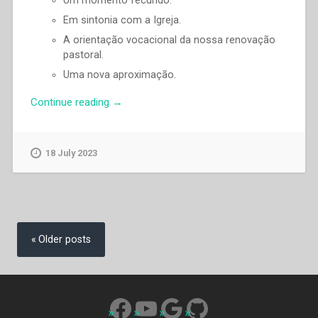
Um momento fecundo.
Em sintonia com a Igreja.
A orientação vocacional da nossa renovação
pastoral.
Uma nova aproximação.
“Juan
Continue reading
→
Edmundo
Vecchi
–
18 July 2023
«Eis
o
tempo
favorável»”
Posts
navigation
Older posts
Facebook
YouTube
Google
GitHub