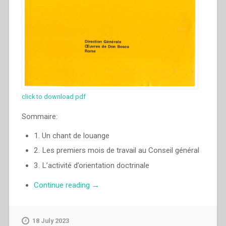
click to download pdf
Sommaire:
1. Un chant de louange
2. Les premiers mois de travail au Conseil général
3. L’activité d’orientation doctrinale
“Pascual
Continue reading
→
Chavez
Villanueva
–
18 July 2023