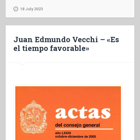
Villanueva
–
18 July 2023
«Esté
cerca
o
esté
Juan Edmundo Vecchi – «Es
lejos,
el tiempo favorable»
yo
siempre
pienso
en
vosotros»”