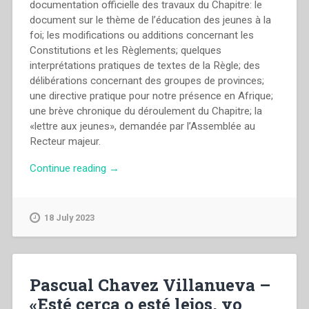
documentation officielle des travaux du Chapitre: le
document sur le thème de l’éducation des jeunes à la
foi; les modifications ou additions concernant les
Constitutions et les Règlements; quelques
interprétations pratiques de textes de la Règle; des
délibérations concernant des groupes de provinces;
une directive pratique pour notre présence en Afrique;
une brève chronique du déroulement du Chapitre; la
«lettre aux jeunes», demandée par l’Assemblée au
Recteur majeur.
“Capitolo
Continue reading
→
Generale
dei
Salesiani
18 July 2023
di
Don
Bosco
–
Pascual Chavez Villanueva –
Eduquer
«Esté cerca o esté lejos, yo
le