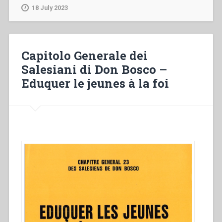
–
18 July 2023
«C’est
maintenant
le
temps
Capitolo Generale dei
favorable»”
Salesiani di Don Bosco –
Eduquer le jeunes à la foi