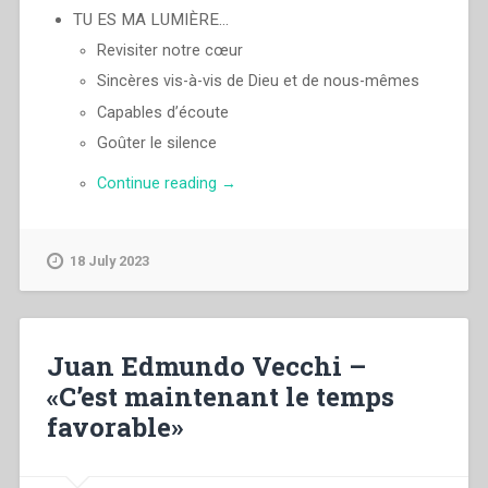
TU ES MA LUMIÈRE…
Revisiter notre cœur
Sincères vis-à-vis de Dieu et de nous-mêmes
Capables d’écoute
Goûter le silence
“Juan
Continue reading
→
Edmundo
Vecchi
–
18 July 2023
«Quand
vous
priez,
dites:
Juan Edmundo Vecchi –
notre
Père»
«C’est maintenant le temps
(Mt
favorable»
6,9)
Le
salésien