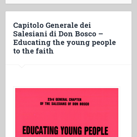
Salesians
and
political
responsibility”
Capitolo Generale dei
Salesiani di Don Bosco –
Educating the young people
to the faith