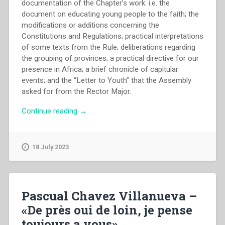
documentation of the Chapter’s work: i.e. the
document on educating young people to the faith; the
modifications or additions concerning the
Constitutions and Regulations; practical interpretations
of some texts from the Rule; deliberations regarding
the grouping of provinces; a practical directive for our
presence in Africa; a brief chronicle of capitular
events; and the “Letter to Youth” that the Assembly
asked for from the Rector Major.
“Capitolo
Continue reading
→
Generale
dei
Salesiani
18 July 2023
di
Don
Bosco
–
Pascual Chavez Villanueva –
Educating
«De près oui de loin, je pense
the
toujours a vous»
young