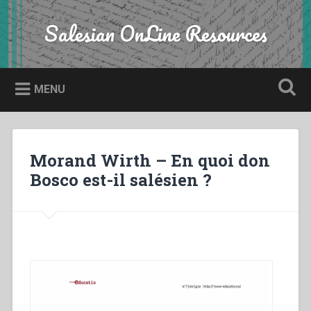
Skip
to
Salesian OnLine Resources
Search
content
MENU
Morand Wirth – En quoi don
Bosco est-il salésien ?