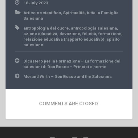
18 July 2023
Articolo scientifico
,
Spiritualità
,
tutta la Famiglia
Salesiana
antropologia del cuore
,
antropologia salesiana
,
azione educativa
,
devozione
,
felicità
,
formazione
,
relazione educativa (rapporto educativo)
,
spirito
salesiano
Post
Dicastero per la Formazione – La formazione dei
navigation
salesiani di Don Bosco – Principi e norme
Morand Wirth – Don Bosco and the Salesians
COMMENTS ARE CLOSED.