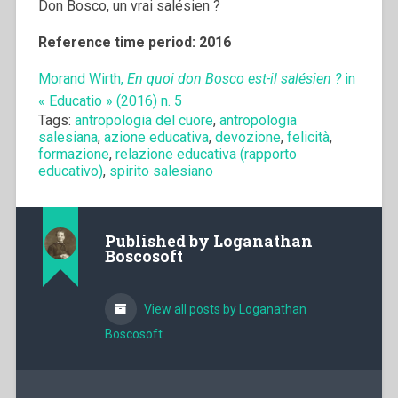
Don Bosco, un vrai salésien ?
Reference time period: 2016
Morand Wirth,
En quoi don Bosco est-il salésien ?
in
« Educatio » (2016) n. 5
Tags:
antropologia del cuore
,
antropologia
salesiana
,
azione educativa
,
devozione
,
felicità
,
formazione
,
relazione educativa (rapporto
educativo)
,
spirito salesiano
Published by
Loganathan
Boscosoft
View all posts by Loganathan
Boscosoft