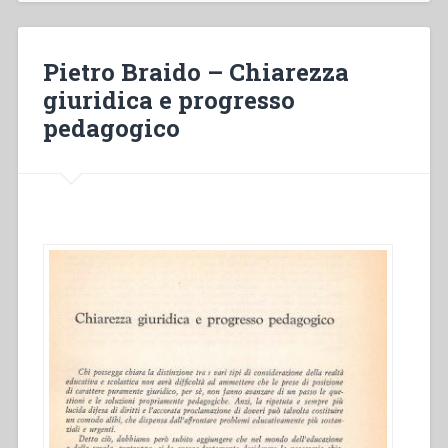
dei
mezzi
audiovisivi”
Pietro Braido – Chiarezza
giuridica e progresso
pedagogico