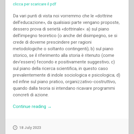
clicca per scaricare il pdf
Da vari punti di vista noi vorremmo che le «dottrine
dell’educazione», da qualsiasi parte vengano proposte,
dessero prova di serietà «dottrinale»: a) sul piano
dell’impegno teoretico (o anche del disimpegno, se si
crede di doverne prescindere per ragioni
metodologiche o soltanto contingenti); b) sul piano
storico, se il riferimento alla storia è ritenuto (come
dev’essere) fecondo e positivamente suggestivo; c)
sul piano della ricerca scientifica, in questo caso
prevalentemente di indole sociologica e psicologica; d)
ed infine sul piano pratico, organizzativo-costruttivo,
quando dalla teoria si intendano ricavare programmi
concreti di azione.
“Pietro
Continue reading
→
Braido
–
«Una
18 July 2023
dottrina