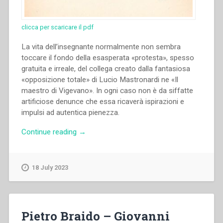
clicca per scaricare il pdf
La vita dell’insegnante normalmente non sembra
toccare il fondo della esasperata «protesta», spesso
gratuita e irreale, del collega creato dalla fantasiosa
«opposizione totale» di Lucio Mastronardi ne «Il
maestro di Vigevano». In ogni caso non è da siffatte
artificiose denunce che essa ricaverà ispirazioni e
impulsi ad autentica pienezza.
“Pietro
Continue reading
→
Braido
–
Insegnanti
18 July 2023
educatori”
Pietro Braido – Giovanni