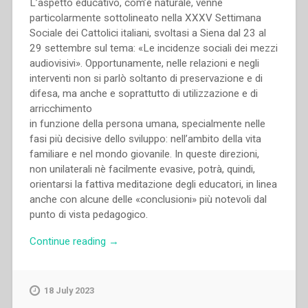
L’aspetto educativo, com’è naturale, venne
particolarmente sottolineato nella XXXV Settimana
Sociale dei Cattolici italiani, svoltasi a Siena dal 23 al
29 settembre sul tema: «Le incidenze sociali dei mezzi
audiovisivi». Opportunamente, nelle relazioni e negli
interventi non si parlò soltanto di preservazione e di
difesa, ma anche e soprattutto di utilizzazione e di
arricchimento
in funzione della persona umana, specialmente nelle
fasi più decisive dello sviluppo: nell’ambito della vita
familiare e nel mondo giovanile. In queste direzioni,
non unilaterali nè facilmente evasive, potrà, quindi,
orientarsi la fattiva meditazione degli educatori, in linea
anche con alcune delle «conclusioni» più notevoli dal
punto di vista pedagogico.
“Pietro
Continue reading
→
Braido
–
Incidenze
18 July 2023
educative