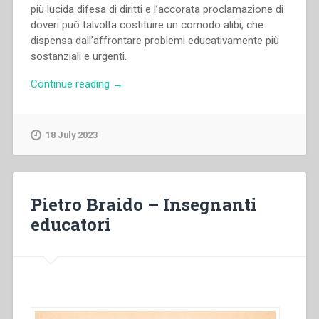
più lucida difesa di diritti e l’accorata proclamazione di
doveri può talvolta costituire un comodo alibi, che
dispensa dall’affrontare problemi educativamente più
sostanziali e urgenti.
“Pietro
Continue reading
→
Braido
–
Chiarezza
18 July 2023
giuridica
e
progresso
pedagogico”
Pietro Braido – Insegnanti
educatori