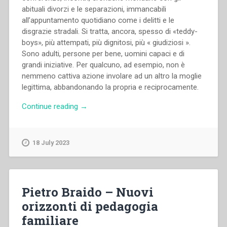
abituali divorzi e le separazioni, immancabili
all’appuntamento quotidiano come i delitti e le
disgrazie stradali. Si tratta, ancora, spesso di «teddy-
boys», più attempati, più dignitosi, più « giudiziosi ».
Sono adulti, persone per bene, uomini capaci e di
grandi iniziative. Per qualcuno, ad esempio, non è
nemmeno cattiva azione involare ad un altro la moglie
legittima, abbandonando la propria e reciprocamente.
“Pietro
Continue reading
→
Braido
–
Teddy-
18 July 2023
boys
di
sempre”
Pietro Braido – Nuovi
orizzonti di pedagogia
familiare