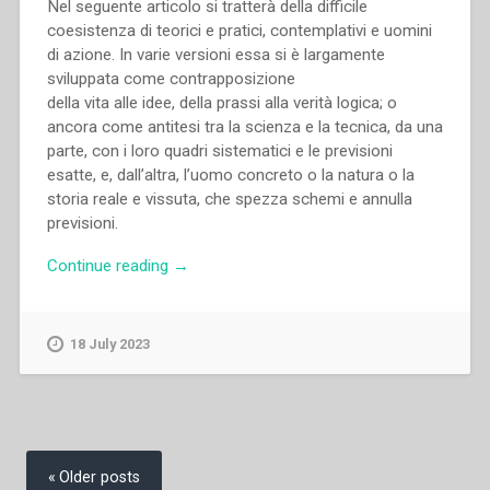
Nel seguente articolo si tratterà della difficile
coesistenza di teorici e pratici, contemplativi e uomini
di azione. In varie versioni essa si è largamente
sviluppata come contrapposizione
della vita alle idee, della prassi alla verità logica; o
ancora come antitesi tra la scienza e la tecnica, da una
parte, con i loro quadri sistematici e le previsioni
esatte, e, dall’altra, l’uomo concreto o la natura o la
storia reale e vissuta, che spezza schemi e annulla
previsioni.
“Pietro
Continue reading
→
Braido
–
Scienza
18 July 2023
e
saggezza
nell’azione
educativa:
Posts
contributo
navigation
Older posts
ad