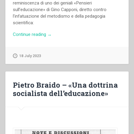
reminiscenza di uno dei geniali «Pensieri
sull’educazione» di Gino Capponi, diretto contro
l’infatuazione del metodismo e della pedagogia
scientifica:
“Pietro
Continue reading
→
Braido
–
Orientamenti
18 July 2023
pedagogici
o
meccanica
educativa?”
Pietro Braido – «Una dottrina
socialista dell’educazione»