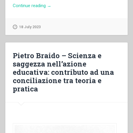
“Pietro
Continue reading
→
Braido
–
Giovanni
18 July 2023
XXIII
vivente
messaggio
a
Pietro Braido – Scienza e
educatori
saggezza nell’azione
vivi
educativa: contributo ad una
del
nostro
conciliazione tra teoria e
tempo”
pratica