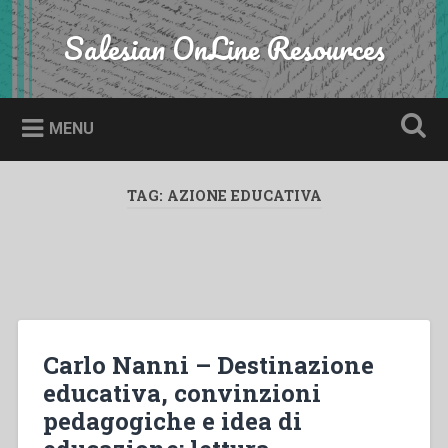
Skip
to
Salesian OnLine Resources
Search
content
MENU
TAG:
AZIONE EDUCATIVA
Carlo Nanni – Destinazione
educativa, convinzioni
pedagogiche e idea di