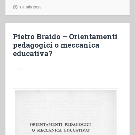
Marcellino
18 July 2023
Champagnat
e
la
perenne
Pietro Braido – Orientamenti
«restaurazione»
pedagogici o meccanica
pedagogica
educativa?
cristiana”