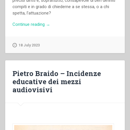
precisi diritti e, soprattutto, consapevole di ben definiti
compiti e in grado di chiederne a se stessa, o a chi
spetta, l’attuazione?
“Pietro
Continue reading
→
Braido
–
Nuovi
18 July 2023
orizzonti
di
pedagogia
familiare”
Pietro Braido – Incidenze
educative dei mezzi
audiovisivi