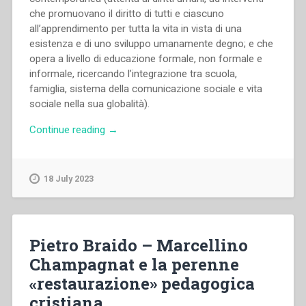
che promuovano il diritto di tutti e ciascuno
all’apprendimento per tutta la vita in vista di una
esistenza e di uno sviluppo umanamente degno; e che
opera a livello di educazione formale, non formale e
informale, ricercando l’integrazione tra scuola,
famiglia, sistema della comunicazione sociale e vita
sociale nella sua globalità).
“Carlo
Continue reading
→
Nanni
–
Destinazione
18 July 2023
educativa,
convinzioni
pedagogiche
e
Pietro Braido – Marcellino
idea
Champagnat e la perenne
di
«restaurazione» pedagogica
educazione:
lettura
cristiana