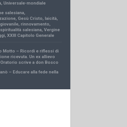
à
,
Universale-mondiale
e salesiana
,
zazione
,
Gesù Cristo
,
laicità
,
 giovanile
,
rinnovamento
,
,
spiritualità salesiana
,
Vergine
ggi
,
XXIII Capitolo Generale
Motto – Ricordi e riflessi di
ione ricevuta. Un ex allievo
 Oratorio scrive a don Bosco
anò – Educare alla fede nella