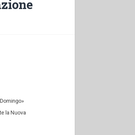
azione
o Domingo»
e la Nuova