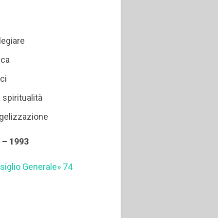
ilegiare
ica
ci
spiritualità
ngelizzazione
2 – 1993
onsiglio Generale» 74