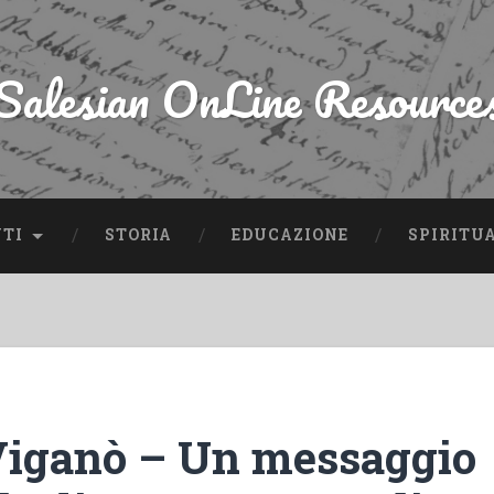
Salesian OnLine Resource
NTI
STORIA
EDUCAZIONE
SPIRITU
Viganò – Un messaggio