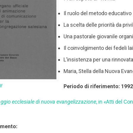
Il ruolo del metodo educativo
La scelta delle priorità da priv
Una pastorale giovanile organ
Il coinvolgimento dei fedeli lai
L’insistenza per una rinnovata 
Maria, Stella della Nuova Eva
Periodo di riferimento: 199
df
ggio ecclesiale di nuova evangelizzazione
, in «Atti del C
rimento: