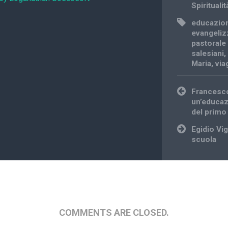
Spiritualit
educazion
evangeliz
pastorale
salesiani
Maria
,
via
Post
Francesco 
navigation
un’educaz
del primo
Egidio Vig
scuola
COMMENTS ARE CLOSED.