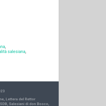
ana
,
alità salesiana
,
023
ne
,
Lettera del Rettor
 SDB
,
Salesiani di don Bosco
,