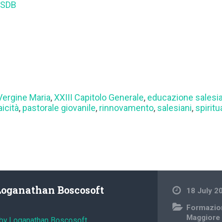
 SDB
Vergine Maria
,
XXIII Capitolo Generale
,
educazione salesi
aicità
,
pastorale giovanile
,
rinnovamento
,
salesiani
,
spiritu
Loganathan Boscosoft
18 July 2
Formazio
Maggiore
 by Loganathan Boscosoft