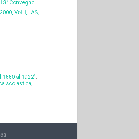
el 3° Convegno
000, Vol. I, LAS,
l 1880 al 1922"
,
ica scolastica
,
023