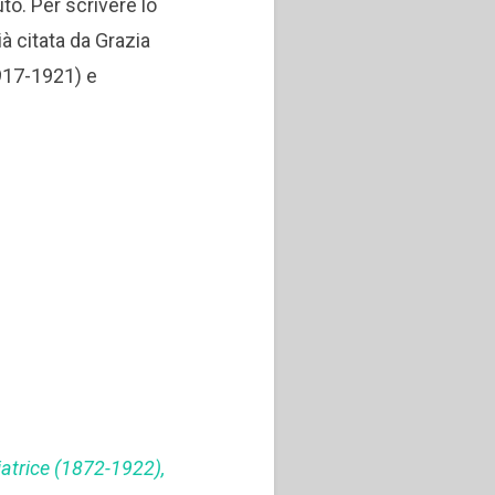
tuto. Per scrivere lo
ià citata da Grazia
1917-1921) e
iatrice
(1872-1922),