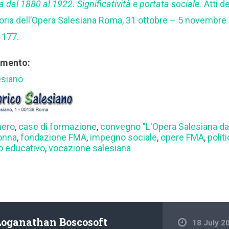
 dal 1880 al 1922. Significatività e portata sociale.
Atti d
toria dell’Opera Salesiana Roma, 31 ottobre – 5 novembre 2
-177.
rimento:
esiano
hero
,
case di formazione
,
convegno "L'Opera Salesiana da
onna
,
fondazione FMA
,
impegno sociale
,
opere FMA
,
polit
 educativo
,
vocazione salesiana
Loganathan Boscosoft
18 July 2