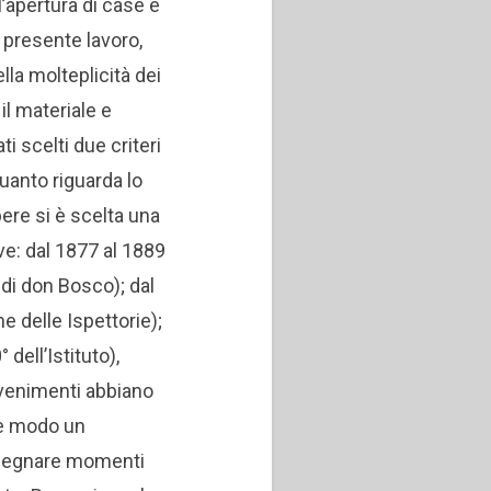
’apertura di case e
l presente lavoro,
la molteplicità dei
il materiale e
i scelti due criteri
uanto riguarda lo
ere si è scelta una
ave: dal 1877 al 1889
 di don Bosco); dal
e delle Ispettorie);
 dell’Istituto),
vvenimenti abbiano
he modo un
segnare momenti