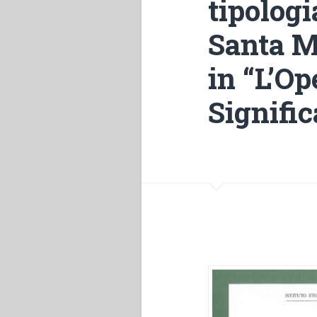
tipologi
Santa Ma
in “L’Op
Signific