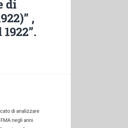
e di
922)” ,
l 1922”.
.
rcato di analizzare
e FMA negli anni