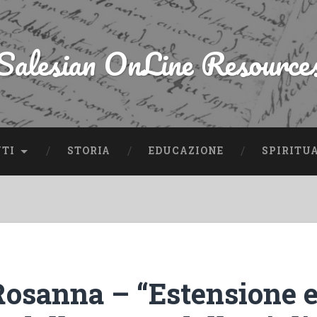
Salesian OnLine Resource
NTI
STORIA
EDUCAZIONE
SPIRITU
Rosanna – “Estensione 