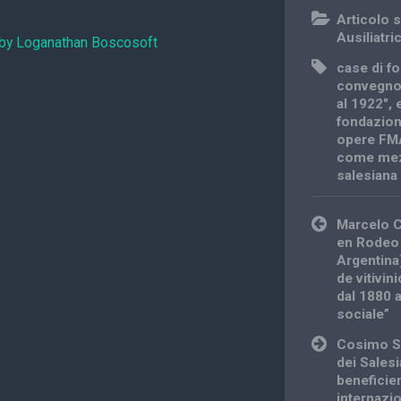
Articolo s
Ausiliatri
 by Loganathan Boscosoft
case di f
convegno 
al 1922"
,
fondazio
opere FM
come mez
salesiana
Post
Marcelo C
navigation
en Rodeo
Argentina)
de vitivin
dal 1880 a
sociale”
Cosimo Se
dei Sales
beneficien
internazio