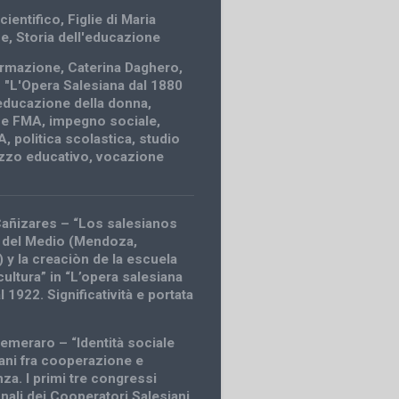
cientifico
,
Figlie di Maria
ce
,
Storia dell'educazione
ormazione
,
Caterina Daghero
,
"L'Opera Salesiana dal 1880
educazione della donna
,
ne FMA
,
impegno sociale
,
A
,
politica scolastica
,
studio
zo educativo
,
vocazione
añizares – “Los salesianos
 del Medio (Mendoza,
 y la creaciòn de la escuela
icultura” in “L’opera salesiana
l 1922. Significatività e portata
meraro – “Identità sociale
iani fra cooperazione e
za. I primi tre congressi
nali dei Cooperatori Salesiani