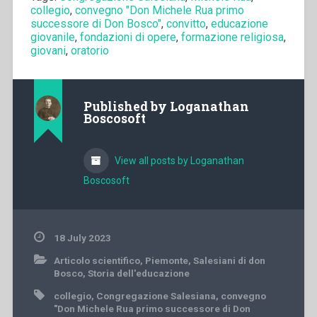
collegio
,
convegno "Don Michele Rua primo
successore di Don Bosco"
,
convitto
,
educazione
giovanile
,
fondazioni di opere
,
formazione religiosa
,
giovani
,
oratorio
Published by
Loganathan
Boscosoft
View all posts by Loganathan
Boscosoft
18 July 2023
Articolo scientifico
,
Piemonte
,
Salesiani di don
Bosco
,
Storia dell'educazione
collegio
,
Congregazione Salesiana
,
convegno
"Don Michele Rua primo successore di Don