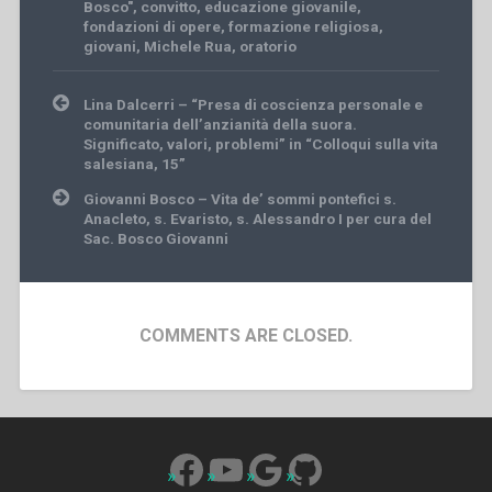
Bosco"
,
convitto
,
educazione giovanile
,
fondazioni di opere
,
formazione religiosa
,
giovani
,
Michele Rua
,
oratorio
Post
Lina Dalcerri – “Presa di coscienza personale e
navigation
comunitaria dell’anzianità della suora.
Significato, valori, problemi” in “Colloqui sulla vita
salesiana, 15”
Giovanni Bosco – Vita de’ sommi pontefici s.
Anacleto, s. Evaristo, s. Alessandro I per cura del
Sac. Bosco Giovanni
COMMENTS ARE CLOSED.
Facebook
YouTube
Google
GitHub