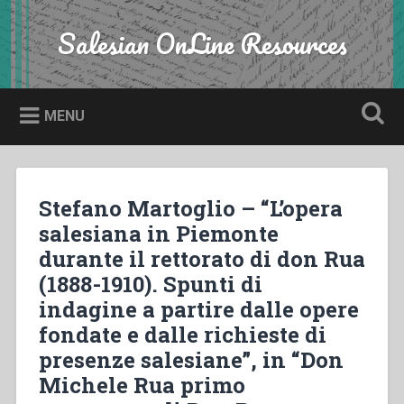
Skip
to
Salesian OnLine Resources
Search
content
MENU
Stefano Martoglio – “L’opera
salesiana in Piemonte
durante il rettorato di don Rua
(1888-1910). Spunti di
indagine a partire dalle opere
fondate e dalle richieste di
presenze salesiane”, in “Don
Michele Rua primo