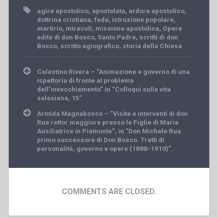
agire apostolico
,
apostolato
,
ardore apostolico
,
dottrina cristiana
,
fede
,
istruzione popolare
,
martirio
,
miracoli
,
missione apostolica
,
Opere
edite di don Bosco
,
Santo Padre
,
scritti di don
Bosco
,
scritto agiografico
,
storia della Chiesa
Post
Celestino Rivera – “Animazione e governo di una
navigation
ispettoria di fronte al problema
dell’invecchiamento” in “Colloqui sulla vita
salesiana, 15”
Armida Magnabosco – “Visite e interventi di don
Rua rettor maggiore presso le Figlie di Maria
Ausiliatrice in Piemonte”, in “Don Michele Rua
primo successore di Don Bosco. Tratti di
personalità, governo e opere (1888-1910)”.
COMMENTS ARE CLOSED.