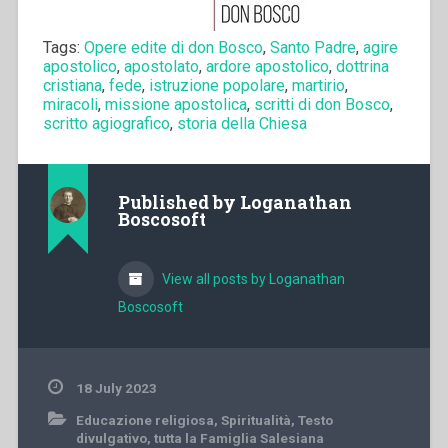
Tags:
Opere edite di don Bosco
,
Santo Padre
,
agire
apostolico
,
apostolato
,
ardore apostolico
,
dottrina
cristiana
,
fede
,
istruzione popolare
,
martirio
,
miracoli
,
missione apostolica
,
scritti di don Bosco
,
scritto agiografico
,
storia della Chiesa
Published by
Loganathan
Boscosoft
View all posts by Loganathan
Boscosoft
18 July 2023
Educazione religiosa
,
Spiritualità
,
Testo
divulgativo
,
tutta la Famiglia Salesiana