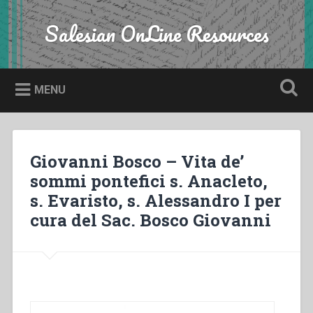
Skip
to
Salesian OnLine Resources
Search
content
MENU
Giovanni Bosco – Vita de’
sommi pontefici s. Anacleto,
s. Evaristo, s. Alessandro I per
cura del Sac. Bosco Giovanni