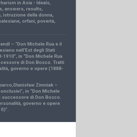
harism in Asia - Ideals,
s, answers, results
,
e
,
istruzione della donna
,
salesiane
,
orfani
,
povertà
,
endl – “Don Michele Rua e il
esiano nell’Est degli Stati
98-1910”, in “Don Michele Rua
cessore di Don Bosco. Tratti
alità, governo e opere (1888-
parco,Stanisław Zimniak –
conclusivi”, in “Don Michele
o successore di Don Bosco.
personalità, governo e opere
0)”.