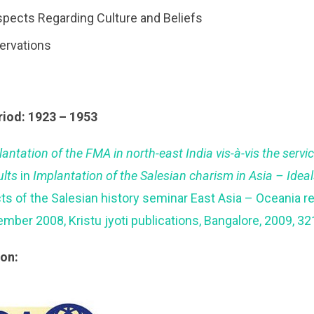
pects Regarding Culture and Beliefs
ervations
riod: 1923 – 1953
antation of the FMA in north-east India vis-à-vis the servi
ults
in
Implantation of the Salesian charism in Asia – Ideal
ts of the Salesian history seminar East Asia – Oceania r
ember 2008, Kristu jyoti publications, Bangalore, 2009, 3
ion: