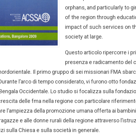
orphans, and particularly to g
of the region through educati
impact of such services on t
society at large.
Questo articolo ripercorre i pr
presenza e radicamento del 
a nordorientale. Il primo gruppo di sei missionari FMA sbar
urante l’arco di tempo considerato, vi furono otto fondazi
Bengala Occidentale. Lo studio si focalizza sulla fondazi
escita delle fma nella regione con particolare riferimento
tare l’ampiezza della promozione umana offerta ai bambini p
e ragazze e alle donne rurali della regione attraverso l’istr
vizi sulla Chiesa e sulla società in generale.