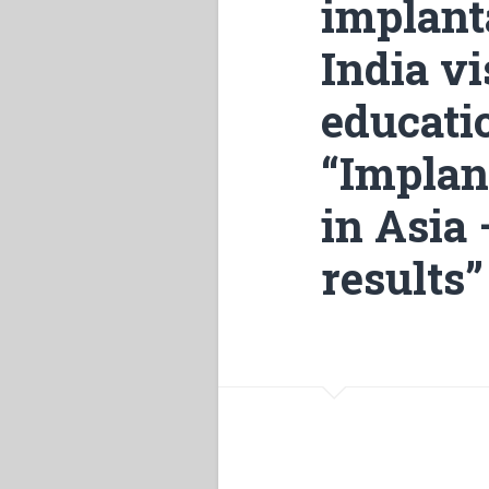
implant
India vi
educatio
“Implan
in Asia 
results”