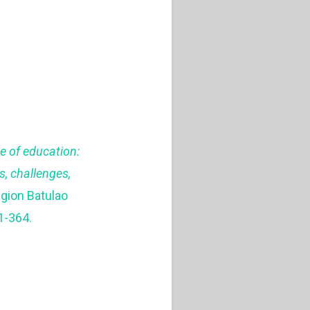
ce of education:
s, challenges,
egion Batulao
21-364.