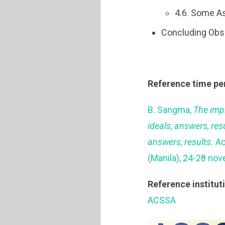
4.6. Some As
Concluding Obs
Reference time pe
B. Sangma,
The impl
ideals, answers, res
answers, results.
Ac
(Manila), 24-28 nov
Reference institut
ACSSA