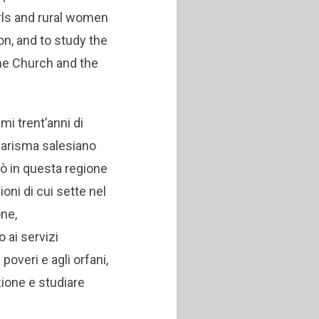
irls and rural women
on, and to study the
he Church and the
imi trent’anni di
carisma salesiano
cò in questa regione
oni di cui sette nel
one,
 ai servizi
overi e agli orfani,
uzione e studiare