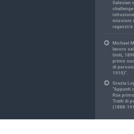
Salesian c
challenge
istruzion
missioni 
ragazzi/e
Post
Michael M
navigation
lavoro sal
Uniti, 18
primo suc
di person
1910)”.
Grazia Lo
“Appunti 
Rua prim
Tratti di 
(1888-191