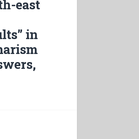
th-east
lts” in
charism
nswers,