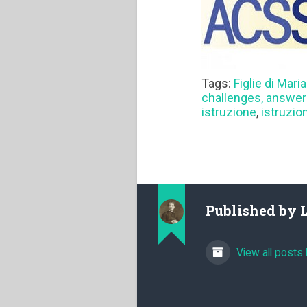
Tags:
Figlie di Maria
challenges, answers
istruzione
,
istruzio
Published by
View all posts