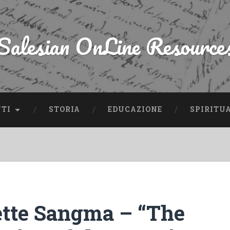
Salesian OnLine Resource
NTI
STORIA
EDUCAZIONE
SPIRITU
tte Sangma – “The