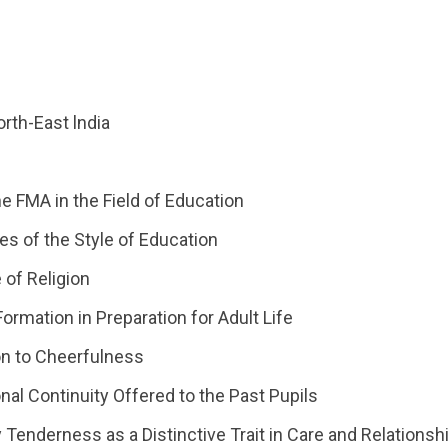
rth-East lndia
he FMA in the Field of Education
res of the Style of Education
 of Religion
ormation in Preparation for Adult Life
on to Cheerfulness
onal Continuity Offered to the Past Pupils
y Tenderness as a Distinctive Trait in Care and Relationsh