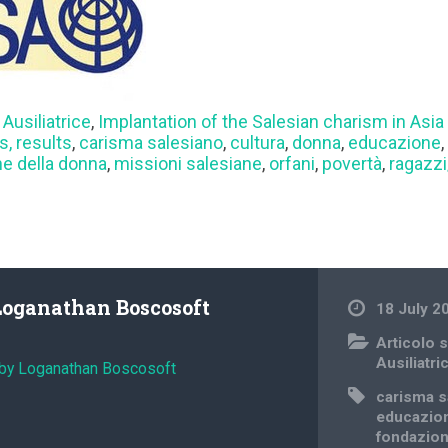
 Ausiliatrice
,
Implantation of the Salesian charism in Asia 
, results
,
carisma salesiano
,
cultura
,
donna
,
educazione
ne della donna
,
missioni salesiane
,
orfani
,
povertà
,
ragazzi
Loganathan Boscosoft
18 July 2
Articolo s
Ausiliatri
 by Loganathan Boscosoft
carisma s
educazio
fondazio