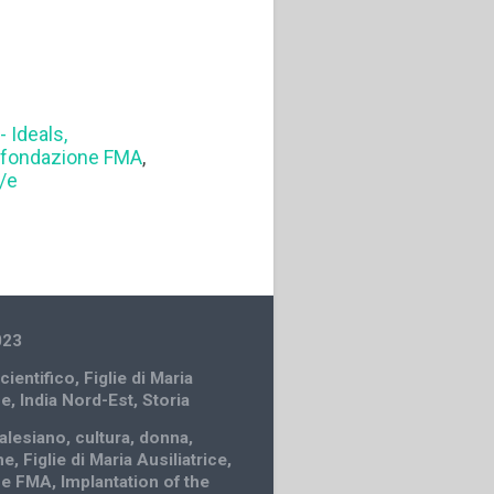
- Ideals,
,
fondazione FMA
,
/e
023
cientifico
,
Figlie di Maria
ce
,
India Nord-Est
,
Storia
alesiano
,
cultura
,
donna
,
ne
,
Figlie di Maria Ausiliatrice
,
ne FMA
,
Implantation of the