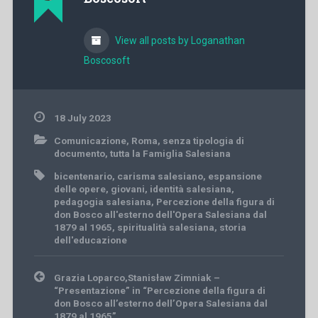
View all posts by Loganathan
Boscosoft
18 July 2023
Comunicazione
,
Roma
,
senza tipologia di
documento
,
tutta la Famiglia Salesiana
bicentenario
,
carisma salesiano
,
espansione
delle opere
,
giovani
,
identità salesiana
,
pedagogia salesiana
,
Percezione della figura di
don Bosco all'esterno dell'Opera Salesiana dal
1879 al 1965
,
spiritualità salesiana
,
storia
dell'educazione
Post
Grazia Loparco,Stanisław Zimniak –
navigation
“Presentazione” in “Percezione della figura di
don Bosco all’esterno dell’Opera Salesiana dal
1879 al 1965”