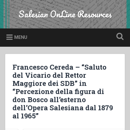
Skip
to
Salesian OnLine Resources
Search
content
MENU
Francesco Cereda – “Saluto
del Vicario del Rettor
Maggiore dei SDB” in
“Percezione della figura di
don Bosco all’esterno
dell’Opera Salesiana dal 1879
al 1965”