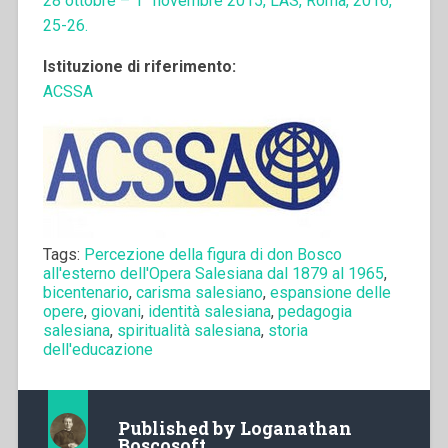
28 ottobre – 1° novembre 2015, LAS, Roma, 2016,
25-26.
Istituzione di riferimento:
ACSSA
Tags:
Percezione della figura di don Bosco
all'esterno dell'Opera Salesiana dal 1879 al 1965
,
bicentenario
,
carisma salesiano
,
espansione delle
opere
,
giovani
,
identità salesiana
,
pedagogia
salesiana
,
spiritualità salesiana
,
storia
dell'educazione
Published by
Loganathan
Boscosoft