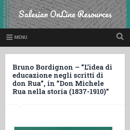
Skip
to
Salesian OnLine Resources
Search
content
MENU
Bruno Bordignon – “L’idea di
educazione negli scritti di
don Rua”, in “Don Michele
Rua nella storia (1837-1910)”