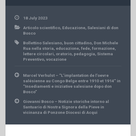
18 July 2023
Articolo scientifico
,
Educazione
,
Salesiani di don
Bosco
Bollettino Salesiano
,
buon cittadino
,
Don Michele
Rua nella storia
,
educazione
,
fede
,
formazione
,
lettere circolari
,
oratorio
,
pedagogia
,
Sistema
Preventivo
,
vocazione
Post
Marcel Verhulst – “L’implantation de l’oevre
navigation
salésienne au Congo Belge entre 1910 et 1914” in
“Insediamenti e iniziative salesiane dopo don
Bosco”
Giovanni Bosco – Notizie storiche intorno al
Santuario di Nostra Signora della Pieve in
vicinanza di Ponzone Diocesi di Acqui