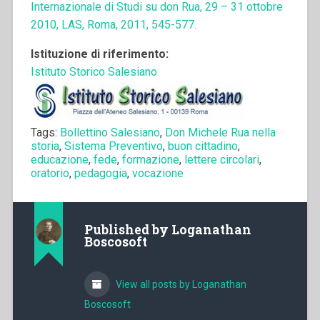
Internazionale di Studi su don Rua, 29 – 31 ottobre
2010, LAS, Roma, 2011, 545-577.
Istituzione di riferimento:
Istituto Storico Salesiano
Tags:
Bollettino Salesiano
,
Don Michele Rua nella
storia
,
Sistema Preventivo
,
buon cittadino
,
educazione
,
fede
,
formazione
,
lettere circolari
,
oratorio
,
pedagogia
,
vocazione
Published by
Loganathan
Boscosoft
View all posts by Loganathan
Boscosoft