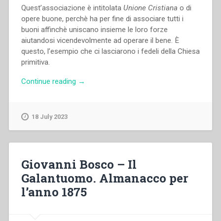
Quest’associazione è intitolata
Unione Cristiana
o di
opere buone, perchè ha per fine di associare tutti i
buoni affinchè uniscano insieme le loro forze
aiutandosi vicendevolmente ad operare il bene. È
questo, l’esempio che ci lasciarono i fedeli della Chiesa
primitiva.
“Giovanni
Continue reading
→
Bosco
–
Associazione
18 July 2023
di
Opere
buone”
Giovanni Bosco – Il
Galantuomo. Almanacco per
l’anno 1875