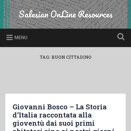
Skip
to
Salesian OnLine Resources
Search
content
MENU
TAG:
BUON CITTADINO
Giovanni Bosco – La Storia
d’Italia raccontata alla
gioventù dai suoi primi