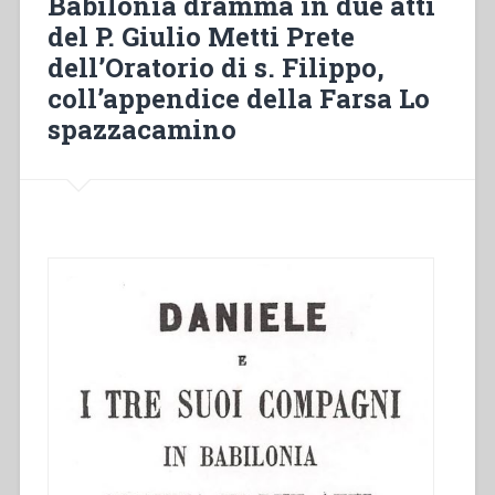
Babilonia dramma in due atti
uso
del P. Giulio Metti Prete
della
dell’Oratorio di s. Filippo,
gioventù”
coll’appendice della Farsa Lo
spazzacamino