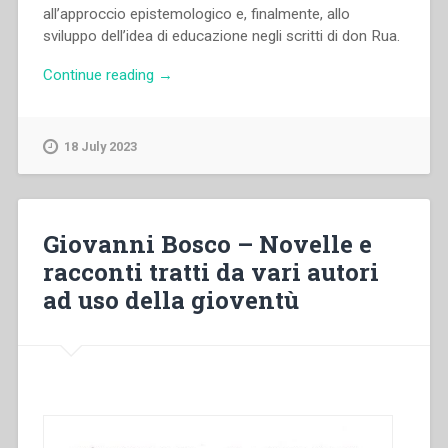
all’approccio epistemologico e, finalmente, allo
sviluppo dell’idea di educazione negli scritti di don Rua.
“Bruno
Continue reading
→
Bordignon
–
“L’idea
18 July 2023
di
educazione
negli
scritti
Giovanni Bosco – Novelle e
di
racconti tratti da vari autori
don
ad uso della gioventù
Rua”,
in
“Don
Michele
Rua
nella
storia
(1837-