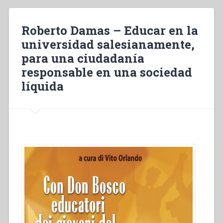
L’attualità
pedagogica
di
Roberto Damas – Educar en la
don
universidad salesianamente,
Bosco
para una ciudadanía
nei
paesi
responsable en una sociedad
islamici”
líquida