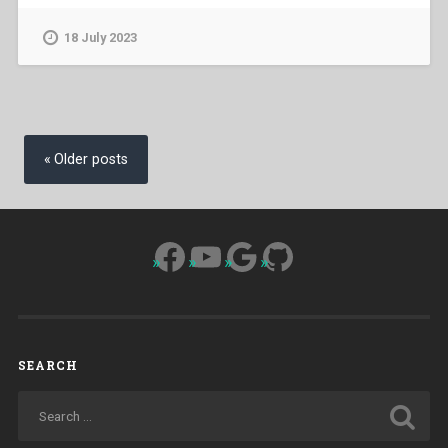
Alberich,Giuseppe
Groppo,Joseph
18 July 2023
Gevaert,Juan
Edmundo
Vecchi
–
Posts
Aspetti
navigation
Older posts
Generali”
Facebook
YouTube
Google
GitHub
SEARCH