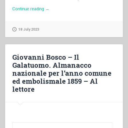
“Giovanni
Continue reading
→
Bosco
–
Daniele
18 July 2023
e
i
tre
suoi
Giovanni Bosco – Il
compagni
Galatuomo. Almanacco
in
nazionale per l’anno comune
Babilonia
dramma
ed embolismale 1859 – Al
in
lettore
due
atti
del
P.
Giulio
Metti