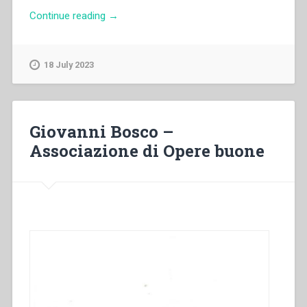
“Giovanni
Continue reading
→
Bosco
–
La
18 July 2023
Storia
d’Italia
raccontata
alla
Giovanni Bosco –
gioventù
Associazione di Opere buone
dai
suoi
primi
abitatori
sino
ai
nostri
giorni
con
analoga
carta