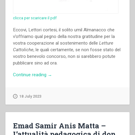
clicca per scaricare il pdf
Eccovi, Lettori cortesi, il solito umil Almanacco che
v’offriamo qual pegno della nostra gratitudine per la
vostra cooperazione al sostenimento delle
Letture
Cattoliche
, le quali certamente, se non fosse stato del
vostro benevolo concorso, non si sarebbero potute
pubblicare sino ad ora.
“Giovanni
Continue reading
→
Bosco
–
Il
18 July 2023
Galatuomo.
Almanacco
nazionale
per
Emad Samir Anis Matta –
l’anno
L’attualità pedagogica di don
comune