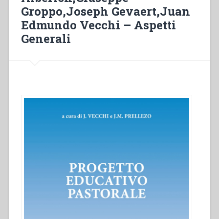
Groppo,Joseph Gevaert,Juan
ciudadanía
responsable
Edmundo Vecchi – Aspetti
en
Generali
una
sociedad
líquida”