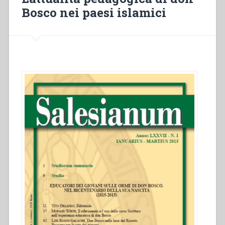
Bosco nei paesi islamici
ed
embolismale
1859
–
Al
lettore”