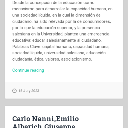
Desde la concepción de la educación como
mecanismo para desarrollar la capacidad humana, en
una sociedad líquida, en la cual la dimensión de
ciudadano, ha sido relevada por la de consumidores,
por lo que la educación superior, y la presencia
salesiana en la Universidad, plantea una emergencia
educativa: educar salesianamente al ciudadano.
Palabras Clave: capital humano, capacidad humana,
sociedad líquida, universidad salesiana, educación,
ciudadanía, ética, valores, asociacionismo.
“Roberto
Continue reading
→
Damas
–
Educar
18 July 2023
en
la
universidad
salesianamente,
Carlo Nanni,Emilio
para
Alberich,Giuseppe
una