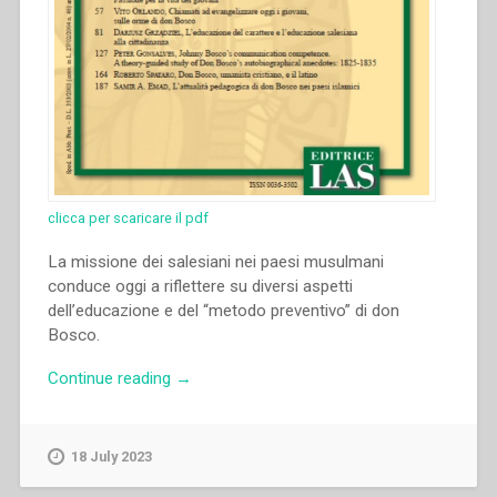
clicca per scaricare il pdf
La missione dei salesiani nei paesi musulmani
conduce oggi a riflettere su diversi aspetti
dell’educazione e del “metodo preventivo” di don
Bosco.
“Emad
Continue reading
→
Samir
Anis
Matta
18 July 2023
–