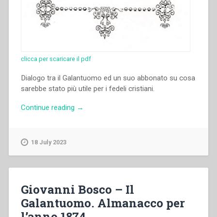
clicca per scaricare il pdf
Dialogo tra il Galantuomo ed un suo abbonato su cosa
sarebbe stato più utile per i fedeli cristiani.
“Giovanni
Continue reading
→
Bosco
–
Il
18 July 2023
Galantuomo.
Almanacco
per
l’anno
Giovanni Bosco – Il
1875”
Galantuomo. Almanacco per
l’anno 1874