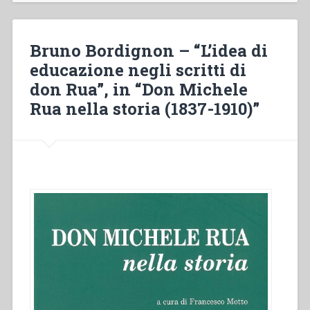
Almanacco
per
l’anno
Bruno Bordignon – “L’idea di
1874”
educazione negli scritti di
don Rua”, in “Don Michele
Rua nella storia (1837-1910)”