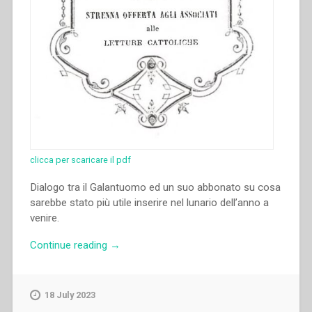
clicca per scaricare il pdf
Dialogo tra il Galantuomo ed un suo abbonato su cosa
sarebbe stato più utile inserire nel lunario dell’anno a
venire.
“Giovanni
Continue reading
→
Bosco
–
Il
18 July 2023
Galantuomo.