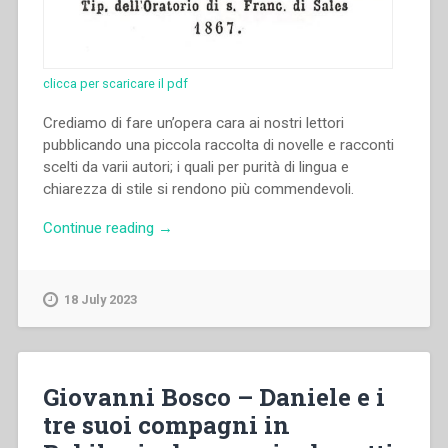
clicca per scaricare il pdf
Crediamo di fare un’opera cara ai nostri lettori
pubblicando una piccola raccolta di novelle e racconti
scelti da varii autori; i quali per purità di lingua e
chiarezza di stile si rendono più commendevoli.
“Giovanni
Continue reading
→
Bosco
–
Novelle
18 July 2023
e
racconti
tratti
da
Giovanni Bosco – Daniele e i
vari
tre suoi compagni in
autori
ad