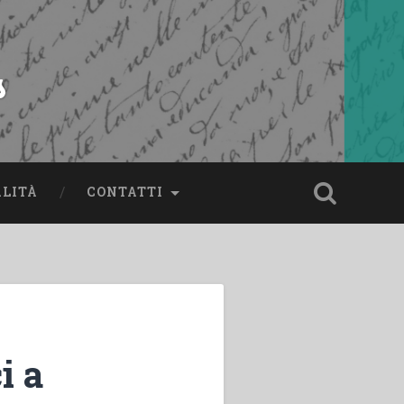
s
ALITÀ
CONTATTI
i a