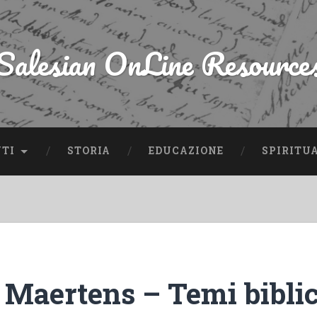
Salesian OnLine Resource
NTI
STORIA
EDUCAZIONE
SPIRITU
 Maertens – Temi biblic