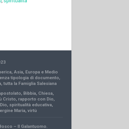
o
,
spiritualità
023
erica
,
Asia
,
Europa e Medio
enza tipologia di documento
,
à
,
tutta la Famiglia Salesiana
apostolato
,
Bibbia
,
Chiesa
,
ù Cristo
,
rapporto con Dio
,
 Dio
,
spiritualità educativa
,
ergine Maria
,
virtù
Bosco – Il Galantuomo.