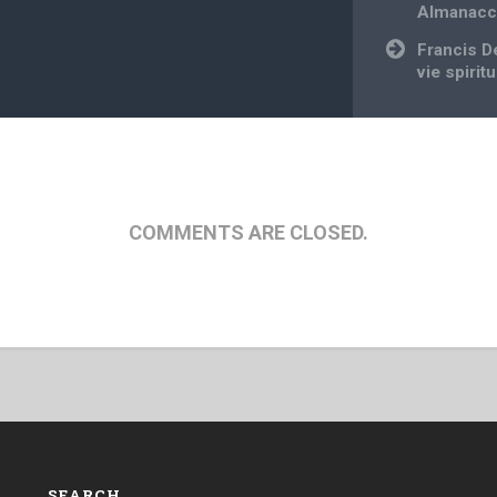
navigation
Almanacco
Francis D
vie spiritu
COMMENTS ARE CLOSED.
SEARCH