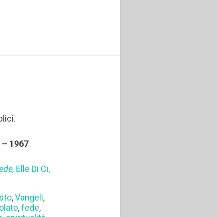
lici.
5 – 1967
hede,
Elle Di Ci,
sto
,
Vangeli
,
olato
,
fede
,