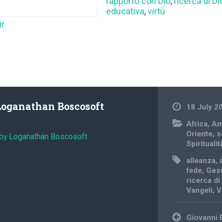
rapporto con Dio
,
ricerca di Di
educativa
,
virtù
df
Loganathan Boscosoft
18 July 2
Africa
,
Am
Oriente
,
s
 by Loganathan Boscosoft
Spiritualit
alleanza
,
fede
,
Ges
ricerca di
Vangeli
,
V
Post
Giovanni 