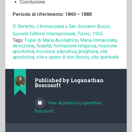
Conclusione
Periodo di riferimento: 1840 – 1888
D. Bertetto,
L’Immacolata e San Giovanni Bosco
,
Società Editrice Internazionale, Torino, 1955.
Tags:
Figlie di Maria Ausiliatrice
,
Maria Immacolata
,
devozione
,
fedeltà
,
formazione religiosa
,
missione
apostolica
,
missione educativa
,
preghiera
,
vita
apostolica
,
vita e opere di don Bosco
,
vita spirituale
Published by
Loganathan
Boscosoft
View all posts by Loganathan
Boscosoft