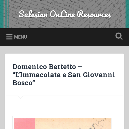
Skip
to
Salesian OnLine Resources
Search
content
MENU
Domenico Bertetto –
“L’Immacolata e San Giovanni
Bosco”