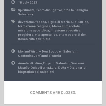
18 July 2023
Spiritualità
,
Testo divulgativo
,
tutta la Famiglia
Salesiana
devozione
,
fedeltà
,
Figlie di Maria Ausiliatrice
,
formazione religiosa
,
Maria Immacolata
,
missione apostolica
,
missione educativa
,
preghiera
,
vita apostolica
,
vita e opere di don
Bosco
,
vita spirituale
Post
Morand Wirth – Don Bosco e i Salesiani.
navigation
Centocinquant’anni di storia
Amedeo Rodinò,Eugenio Valentini,Giovanni
Magdic,Guido Borra,Luigi Dotta – Dizionario
biografico dei salesiani
COMMENTS ARE CLOSED.