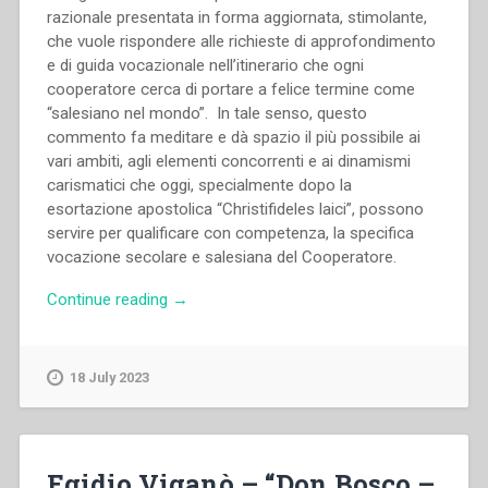
razionale presentata in forma aggiornata, stimolante,
che vuole rispondere alle richieste di approfondimento
e di guida vocazionale nell’itinerario che ogni
cooperatore cerca di portare a felice termine come
“salesiano nel mondo”. In tale senso, questo
commento fa meditare e dà spazio il più possibile ai
vari ambiti, agli elementi concorrenti e ai dinamismi
carismatici che oggi, specialmente dopo la
esortazione apostolica “Christifideles laici”, possono
servire per qualificare con competenza, la specifica
vocazione secolare e salesiana del Cooperatore.
“Consulta
Continue reading
→
Mondiale,Dicastero
per
la
18 July 2023
Famiglia
Salesiana
–
Regolamento
Egidio Viganò – “Don Bosco –