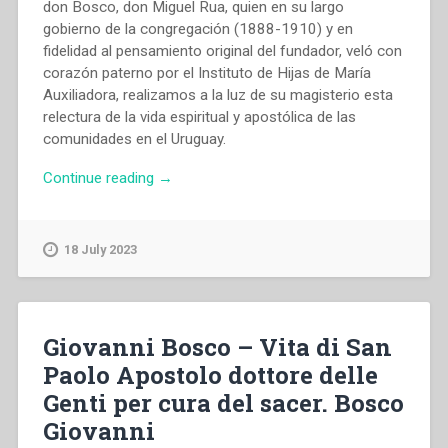
don Bosco, don Miguel Rua, quien en su largo
gobierno de la congregación (1888-1910) y en
fidelidad al pensamiento original del fundador, veló con
corazón paterno por el Instituto de Hijas de María
Auxiliadora, realizamos a la luz de su magisterio esta
relectura de la vida espiritual y apostólica de las
comunidades en el Uruguay.
“Martha
Continue reading
→
Franco
–
“La
18 July 2023
influencia
de
don
Rua
Giovanni Bosco – Vita di San
en
Paolo Apostolo dottore delle
las
Genti per cura del sacer. Bosco
Hijas
de
Giovanni
María