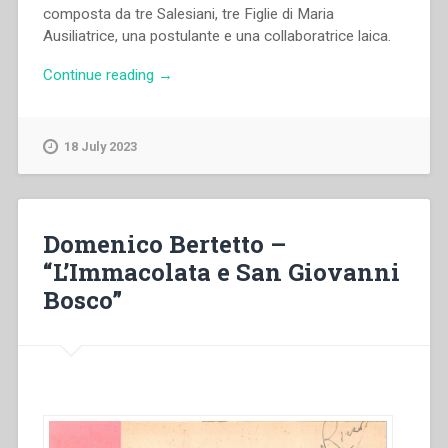
composta da tre Salesiani, tre Figlie di Maria
Ausiliatrice, una postulante e una collaboratrice laica.
“Johanna
Continue reading
→
Götsch
–
«Vita
18 July 2023
spirituale
nel
quotidiano».
Proposte
Domenico Bertetto –
di
“L’Immacolata e San Giovanni
vita
Bosco”
cristiana
in
un
mondo
secolarizzato*”