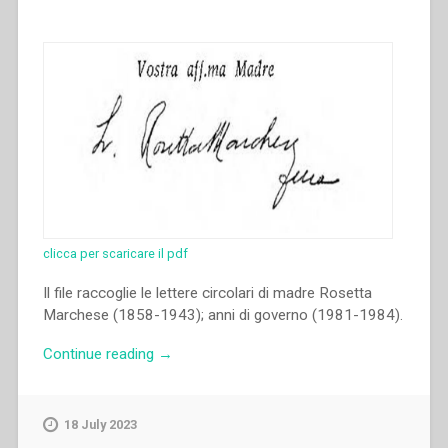
clicca per scaricare il pdf
Il file raccoglie le lettere circolari di madre Rosetta
Marchese (1858-1943); anni di governo (1981-1984).
“Rosetta
Continue reading
→
Marchese
–
Lettere
18 July 2023
circolari