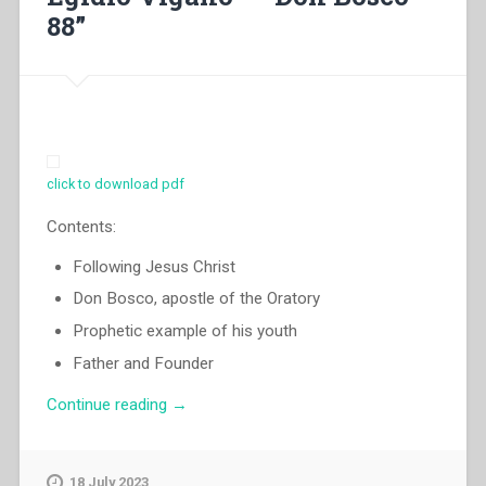
di
88”
vita
apostolica
–
Commento
ufficiale”
click to download pdf
Contents:
Following Jesus Christ
Don Bosco, apostle of the Oratory
Prophetic example of his youth
Father and Founder
“Egidio
Continue reading
→
Viganò
–
“Don
18 July 2023