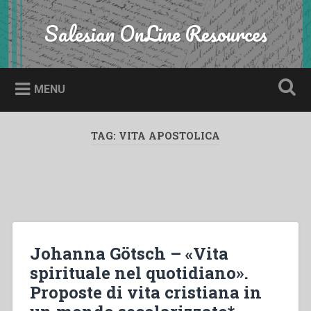
Skip
to
Salesian OnLine Resources
Search
content
MENU
TAG:
VITA APOSTOLICA
Johanna Götsch – «Vita
spirituale nel quotidiano».
Proposte di vita cristiana in