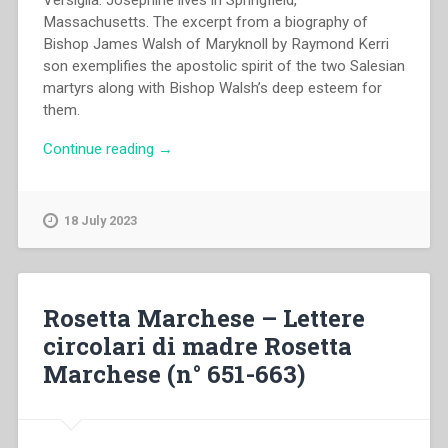
Versiglia. Josephine lives in Springfield,
Massachusetts. The excerpt from a biography of
Bishop James Walsh of Maryknoll by Raymond Kerri
son exemplifies the apostolic spirit of the two Salesian
martyrs along with Bishop Walsh’s deep esteem for
them.
“Josephine
Continue reading
→
Giorgi
–
St.
18 July 2023
Luigi
Versiglia
and
Bishop
Rosetta Marchese – Lettere
Walsh
circolari di madre Rosetta
of
Marchese (n° 651-663)
Maryknoll”