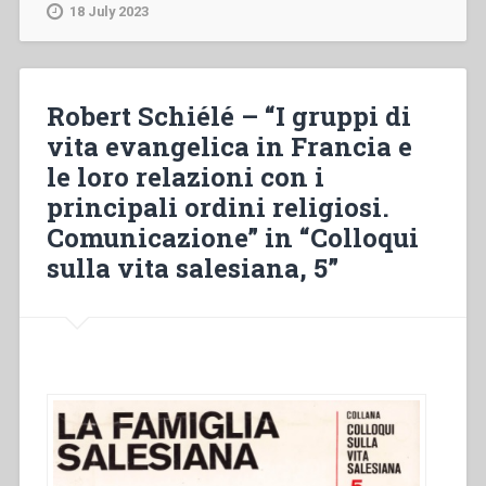
Vita
18 July 2023
di
San
Paolo
Apostolo
Robert Schiélé – “I gruppi di
dottore
vita evangelica in Francia e
delle
le loro relazioni con i
Genti
per
principali ordini religiosi.
cura
Comunicazione” in “Colloqui
del
sulla vita salesiana, 5”
sacer.
Bosco
Giovanni”