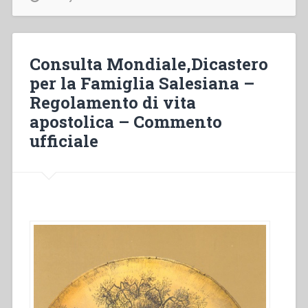
ruolo
della
preghiera
nel
Consulta Mondiale,Dicastero
religioso
per la Famiglia Salesiana –
di
Regolamento di vita
vita
attiva”
apostolica – Commento
in
ufficiale
“Colloqui
sulla
vita
salesiana,
1””