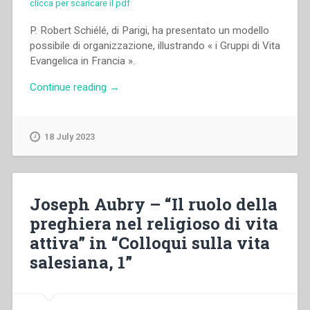
clicca per scaricare il pdf
P. Robert Schiélé, di Parigi, ha presentato un modello
possibile di organizzazione, illustrando « i Gruppi di Vita
Evangelica in Francia ».
“Robert
Continue reading
→
Schiélé
–
“I
18 July 2023
gruppi
di
vita
evangelica
Joseph Aubry – “Il ruolo della
in
preghiera nel religioso di vita
Francia
attiva” in “Colloqui sulla vita
e
le
salesiana, 1”
loro
relazioni
con