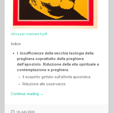
clicca per scaricare il pdf
Indice:
I. Insufficienze della vecchia teologia della
preghiera soprattutto della preghiera
dell’apostolo. Riduzione della vita spirituale a
contemplazione e preghiera.
Il sospetto gettato sull’attività apostolica.
Riduzione alle osservanze.
“Joseph
Continue reading
→
Aubry
–
“Il
18 July 2023