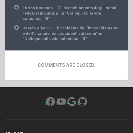
Post
Enrica Rosanna – “L’invecchiamento degli istituti
navigation
religiosi in Europa” in “Colloqui sulla vita
salesiana, 15”
Ramón Alberdi – “Il problema dell’invecchiamento
e dell’anziano nei documenti salesiani” in
“Colloqui sulla vita salesiana, 15”
COMMENTS ARE CLOSED.
Facebook
YouTube
Google
GitHub