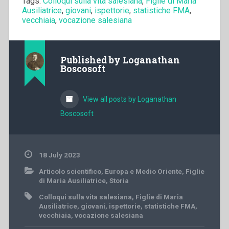
Tags:
Colloqui sulla vita salesiana
,
Figlie di Maria
Ausiliatrice
,
giovani
,
ispettorie
,
statistiche FMA
,
vecchiaia
,
vocazione salesiana
Published by
Loganathan
Boscosoft
View all posts by Loganathan
Boscosoft
18 July 2023
Articolo scientifico
,
Europa e Medio Oriente
,
Figlie
di Maria Ausiliatrice
,
Storia
Colloqui sulla vita salesiana
,
Figlie di Maria
Ausiliatrice
,
giovani
,
ispettorie
,
statistiche FMA
,
vecchiaia
,
vocazione salesiana