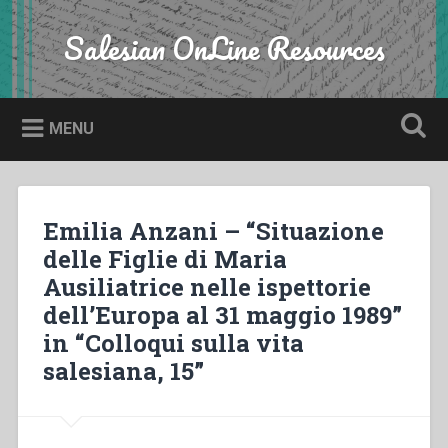
Skip
to
Salesian OnLine Resources
Search
content
MENU
Emilia Anzani – “Situazione
delle Figlie di Maria
Ausiliatrice nelle ispettorie
dell’Europa al 31 maggio 1989”
in “Colloqui sulla vita
salesiana, 15”