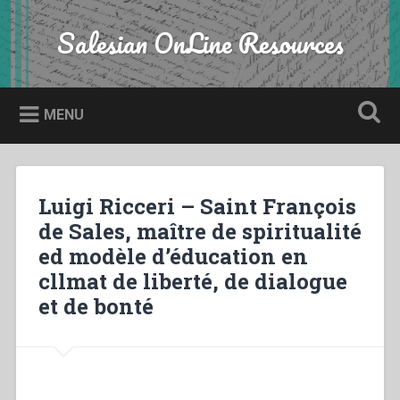
Skip
to
Salesian OnLine Resources
Search
content
MENU
Luigi Ricceri – Saint François
de Sales, maître de spiritualité
ed modèle d’éducation en
cllmat de liberté, de dialogue
et de bonté