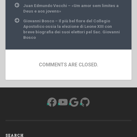
Post
Juan Edmundo Vecchi – «Um amor sem limites a
navigation
Deus e aos jovens»
Giovanni Bosco – Il più bel fiore del Collegio
Apostolico ossia la elezione di Leone XIII con
breve biografia dei suoi elettori pel Sac. Giovanni
Bosco
COMMENTS ARE CLOSED.
Facebook
YouTube
Google
GitHub
SEARCH