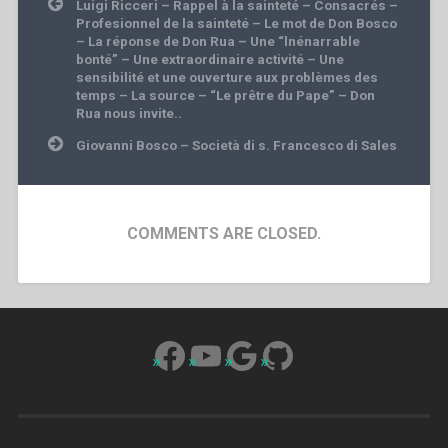
Post
Luigi Ricceri – Rappel à la sainteté – Consacrés –
navigation
Profesionnel de la sainteté – Le mot de Don Bosco
– La réponse de Don Rua – Une “lnénarrable
bonté” – Une extraordinaire activité – Une
sensibilité et une ouverture aux problèmes des
temps – La source – “Le prêtre du Pape” – Don
Rua nous invite..
Giovanni Bosco – Società di s. Francesco di Sales
COMMENTS ARE CLOSED.
Facebook
YouTube
Google
GitHub