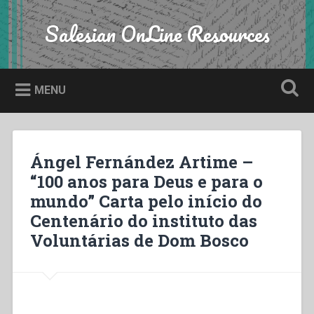
Skip
to
Salesian OnLine Resources
Search
content
MENU
Ángel Fernández Artime –
“100 anos para Deus e para o
mundo” Carta pelo início do
Centenário do instituto das
Voluntárias de Dom Bosco