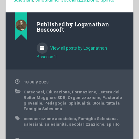
Published by
Loganathan
Boscosoft
View all posts by Loganathan
Boscosoft
18 July 2023
Catechesi
,
Educazione
,
Formazione
,
Lettera del
Rettor Maggiore SDB
,
Organizzazione
,
Pastorale
giovanile
,
Pedagogia
,
Spiritualità
,
Storia
,
tutta la
Famiglia Salesiana
consacrazione apostolica
,
Famiglia Salesiana
,
salesiani
,
salesianità
,
secolarizzazione
,
spirito