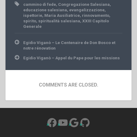
cammino di fede
,
Congregazione Salesiana
,
educazione salesiana
,
evangelizzazione
,
ispettorie
,
Maria Ausiliatrice
,
rinnovamento
,
spirito
,
spiritualità salesiana
,
XXIII Capitolo
Generale
Post
Egidio Viganò – Le Centenaire de Don Bosco et
navigation
notre rénovation
Egidio Viganò – Appel du Pape pour les missions
COMMENTS ARE CLOSED.
Facebook
YouTube
Google
GitHub