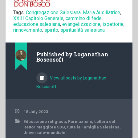
Tags:
Congregazione Salesiana
,
Maria Ausiliatrice
,
XXIII Capitolo Generale
,
cammino di fede
,
educazione salesiana
,
evangelizzazione
,
ispettorie
,
rinnovamento
,
spirito
,
spiritualità salesiana
Published by
Loganathan
Boscosoft
View all posts by Loganathan
Boscosoft
18 July 2023
Educazione religiosa
,
Formazione
,
Lettera del
Rettor Maggiore SDB
,
tutta la Famiglia Salesiana
,
Universale-mondiale