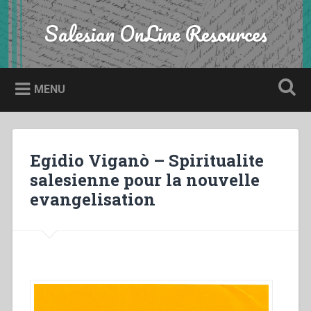
Skip
to
Salesian OnLine Resources
Search
content
MENU
Egidio Viganò – Spiritualite
salesienne pour la nouvelle
evangelisation