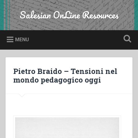
Skip
to
Salesian OnLine Resources
Search
content
MENU
Pietro Braido – Tensioni nel
mondo pedagogico oggi