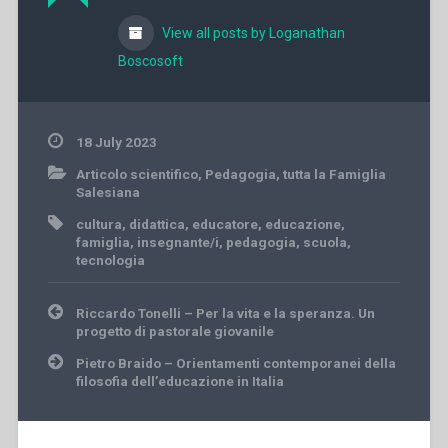
View all posts by Loganathan
Boscosoft
18 July 2023
Articolo scientifico
,
Pedagogia
,
tutta la Famiglia
Salesiana
cultura
,
didattica
,
educatore
,
educazione
,
famiglia
,
insegnante/i
,
pedagogia
,
scuola
,
tecnologia
Post
Riccardo Tonelli – Per la vita e la speranza. Un
navigation
progetto di pastorale giovanile
Pietro Braido – Orientamenti contemporanei della
filosofia dell’educazione in Italia