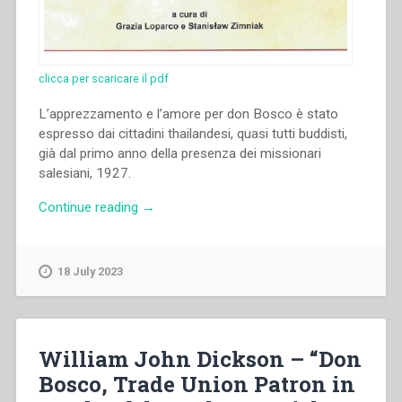
clicca per scaricare il pdf
L’apprezzamento e l’amore per don Bosco è stato
espresso dai cittadini thailandesi, quasi tutti buddisti,
già dal primo anno della presenza dei missionari
salesiani, 1927.
“Anna
Continue reading
→
Grassi
–
“La
18 July 2023
figura
di
don
Bosco
William John Dickson – “Don
per
Bosco, Trade Union Patron in
il