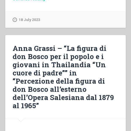
Braido
–
Tensioni
18 July 2023
nel
mondo
pedagogico
oggi”
Anna Grassi – “La figura di
don Bosco per il popolo e i
giovani in Thailandia “Un
cuore di padre”” in
“Percezione della figura di
don Bosco all’esterno
dell’Opera Salesiana dal 1879
al 1965”