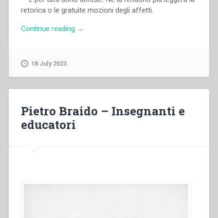
retorica o le gratuite mozioni degli affetti.
“Pietro
Continue reading
→
Braido
–
Educatori”
18 July 2023
Pietro Braido – Insegnanti e
educatori