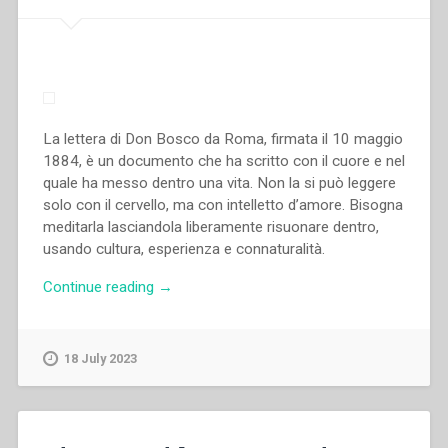
La lettera di Don Bosco da Roma, firmata il 10 maggio
1884, è un documento che ha scritto con il cuore e nel
quale ha messo dentro una vita. Non la si può leggere
solo con il cervello, ma con intelletto d’amore. Bisogna
meditarla lasciandola liberamente risuonare dentro,
usando cultura, esperienza e connaturalità.
“Pietro
Continue reading
→
Gianola
–
Don
18 July 2023
Bosco:
una
presenza
d’amore