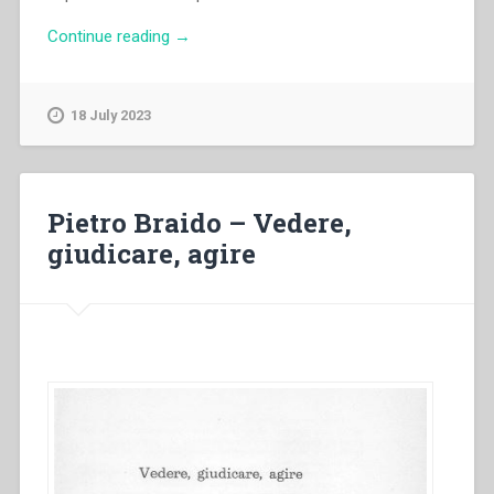
“Pietro
Continue reading
→
Braido
–
Insegnanti
18 July 2023
educatori”
Pietro Braido – Vedere,
giudicare, agire