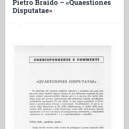
Pietro Braido – «Quaestiones
cristiano”
Disputatae»