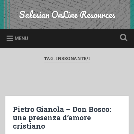
Skip
to
Salesian OnLine Resources
Search
content
MENU
TAG:
INSEGNANTE/I
Pietro Gianola – Don Bosco:
una presenza d’amore
cristiano