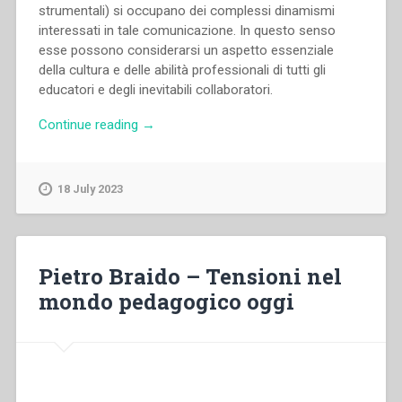
strumentali) si occupano dei complessi dinamismi
interessati in tale comunicazione. In questo senso
esse possono considerarsi un aspetto essenziale
della cultura e delle abilità professionali di tutti gli
educatori e degli inevitabili collaboratori.
“Pietro
Continue reading
→
Braido
–
La
18 July 2023
collaborazione
interdisciplinare
nella
ricerca
Pietro Braido – Tensioni nel
sull’educazione
mondo pedagogico oggi
e
l’istruzione:
osservazioni
in
margine
al