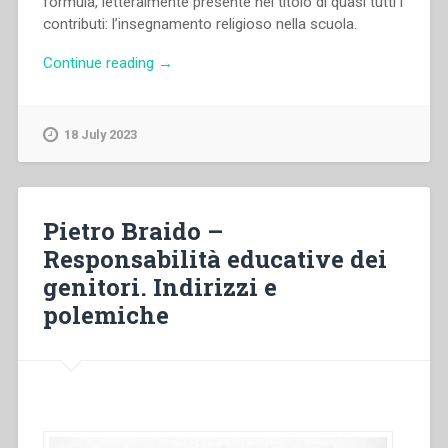
formula, letteralmente presente nel titolo di quasi tutti i
contributi: l’insegnamento religioso nella scuola.
“Pietro
Continue reading
→
Braido
–
Vedere,
18 July 2023
giudicare,
agire”
Pietro Braido –
Responsabilità educative dei
genitori. Indirizzi e
polemiche