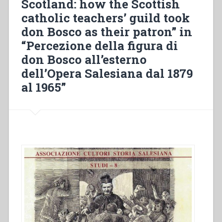
Scotland: how the Scottish
popolo
e
catholic teachers’ guild took
i
don Bosco as their patron” in
giovani
“Percezione della figura di
in
Thailandia
don Bosco all’esterno
“Un
dell’Opera Salesiana dal 1879
cuore
al 1965”
di
padre””
in
“Percezione
della
figura
di
don
Bosco
all’esterno
dell’Opera
Salesiana
dal