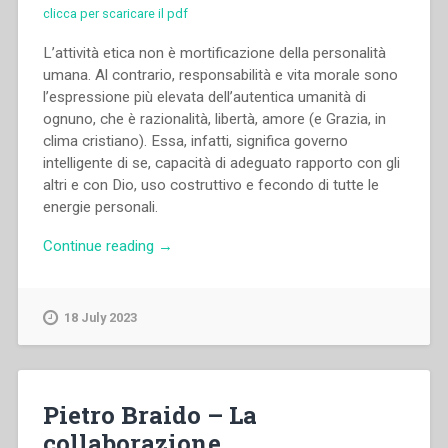
clicca per scaricare il pdf
L’attività etica non è mortificazione della personalità
umana. Al contrario, responsabilità e vita morale sono
l’espressione più elevata dell’autentica umanità di
ognuno, che è razionalità, libertà, amore (e Grazia, in
clima cristiano). Essa, infatti, significa governo
intelligente di se, capacità di adeguato rapporto con gli
altri e con Dio, uso costruttivo e fecondo di tutte le
energie personali.
“Pietro
Continue reading
→
Braido
–
Responsabilità
18 July 2023
educative
dei
genitori.
Indirizzi
Pietro Braido – La
e
collaborazione
polemiche”