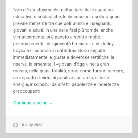
Non c’è da stupirsi che nell’agitarsi delle questioni
educative e scolastiche, le discussioni oscillino quasi
prevalentemente tra due poli: alunni e insegnanti,
giovani e adulti. In una delle fasi più torride, anche
climaticamente, si è parlato e scritto molto,
polemicamente, di «gioventù bruciata» o di «teddy-
boys» e di «somari in cattedra». Sono seguite
immediatamente le giuste e doverose rettifiche, le
riserve, le smentite. I «giovani d’oggi», nella gran
massa, nella quasi totalità, sono come furono sempre,
un impasto di virtù, di positive speranze, di belle
energie, inscindibili da difetti, debolezze e incertezze
preoccupanti.
“Pietro
Continue reading
→
Braido
–
Insegnanti
18 July 2023
e
educatori”