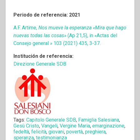
Periodo de referencia: 2021
A.F. Artime,
Nos mueve la esperanza «Mira que hago
nuevas todas las cosas»
(Ap 21,5), in
«
Actas del
Consejo general
»
103 (2021) 435, 3-37.
Institución de referencia:
Direzione Generale SDB
Tags:
Capitolo Generale SDB
,
Famiglia Salesiana
,
Gesù Cristo
,
Vangeli
,
Vergine Maria
,
emarginazione
,
fedeltà
,
felicità
,
giovani
,
povertà
,
preghiera
,
speranza
,
testimonianza