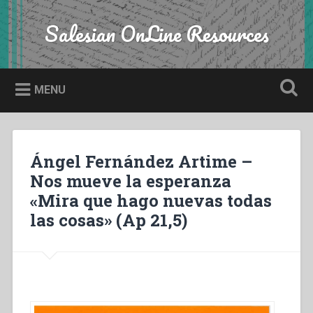
Skip
to
Salesian OnLine Resources
Search
content
MENU
Ángel Fernández Artime –
Nos mueve la esperanza
«Mira que hago nuevas todas
las cosas» (Ap 21,5)