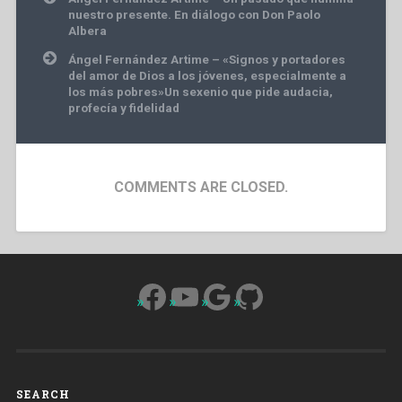
navigation
nuestro presente. En diálogo con Don Paolo
Albera
Ángel Fernández Artime – «Signos y portadores
del amor de Dios a los jóvenes, especialmente a
los más pobres»Un sexenio que pide audacia,
profecía y fidelidad
COMMENTS ARE CLOSED.
Facebook
YouTube
Google
GitHub
SEARCH