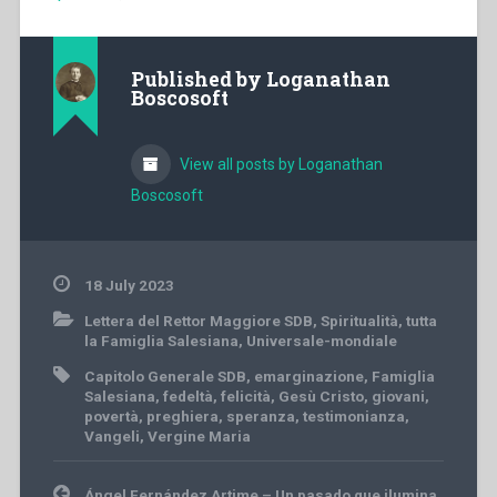
Published by
Loganathan
Boscosoft
View all posts by Loganathan
Boscosoft
18 July 2023
Lettera del Rettor Maggiore SDB
,
Spiritualità
,
tutta
la Famiglia Salesiana
,
Universale-mondiale
Capitolo Generale SDB
,
emarginazione
,
Famiglia
Salesiana
,
fedeltà
,
felicità
,
Gesù Cristo
,
giovani
,
povertà
,
preghiera
,
speranza
,
testimonianza
,
Vangeli
,
Vergine Maria
Post
Ángel Fernández Artime – Un pasado que ilumina