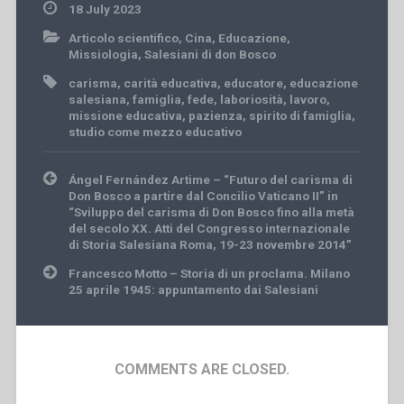
18 July 2023
Articolo scientifico
,
Cina
,
Educazione
,
Missiologia
,
Salesiani di don Bosco
carisma
,
carità educativa
,
educatore
,
educazione
salesiana
,
famiglia
,
fede
,
laboriosità
,
lavoro
,
missione educativa
,
pazienza
,
spirito di famiglia
,
studio come mezzo educativo
Post
Ángel Fernández Artime – “Futuro del carisma di
navigation
Don Bosco a partire dal Concilio Vaticano II” in
“Sviluppo del carisma di Don Bosco fino alla metà
del secolo XX. Atti del Congresso internazionale
di Storia Salesiana Roma, 19-23 novembre 2014”
Francesco Motto – Storia di un proclama. Milano
25 aprile 1945: appuntamento dai Salesiani
COMMENTS ARE CLOSED.