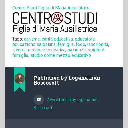
Centro Studi Figlie di Maria Ausiliatrice
Tags:
carisma
,
carità educativa
,
educatore
,
educazione salesiana
,
famiglia
,
fede
,
laboriosità
,
lavoro
,
missione educativa
,
pazienza
,
spirito di
famiglia
,
studio come mezzo educativo
Published by
Loganathan
Boscosoft
View all posts by Loganathan
Boscosoft