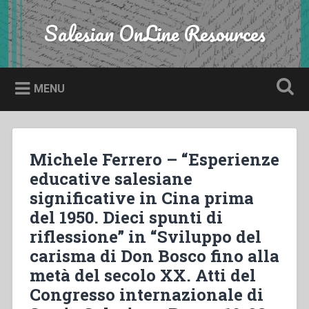
Skip
to
Salesian OnLine Resources
Search
content
MENU
Michele Ferrero – “Esperienze
educative salesiane
significative in Cina prima
del 1950. Dieci spunti di
riflessione” in “Sviluppo del
carisma di Don Bosco fino alla
metà del secolo XX. Atti del
Congresso internazionale di