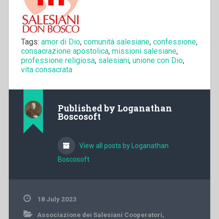
Tags:
amor di Dio
,
comunità salesiane
,
confessione
,
consacrazione apostolica
,
missioni salesiane
,
professione religiosa
,
salesiani
,
unione con Dio
,
vita consacrata
Published by
Loganathan
Boscosoft
View all posts by Loganathan
Boscosoft
18 July 2023
Associazione dei Salesiani Cooperatori
,