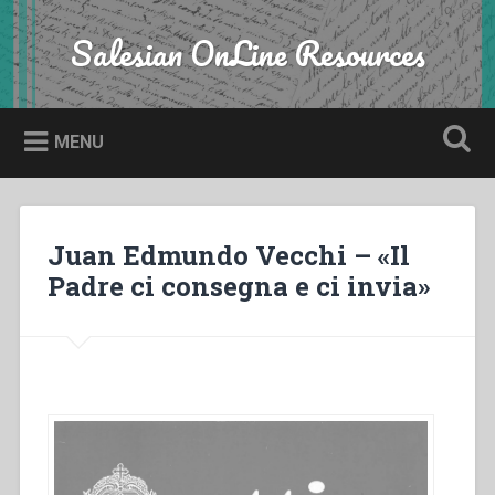
Skip
to
Salesian OnLine Resources
Search
content
MENU
Juan Edmundo Vecchi – «Il
Padre ci consegna e ci invia»