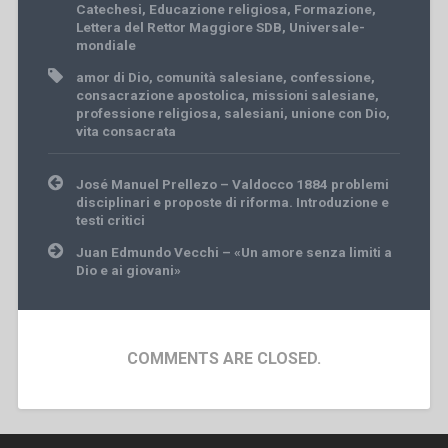
Catechesi
,
Educazione religiosa
,
Formazione
,
Lettera del Rettor Maggiore SDB
,
Universale-
mondiale
amor di Dio
,
comunità salesiane
,
confessione
,
consacrazione apostolica
,
missioni salesiane
,
professione religiosa
,
salesiani
,
unione con Dio
,
vita consacrata
Post
José Manuel Prellezo – Valdocco 1884 problemi
navigation
disciplinari e proposte di riforma. Introduzione e
testi critici
Juan Edmundo Vecchi – «Un amore senza limiti a
Dio e ai giovani»
COMMENTS ARE CLOSED.