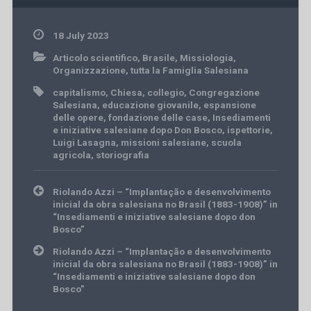
18 July 2023
Articolo scientifico
,
Brasile
,
Missiologia
,
Organizzazione
,
tutta la Famiglia Salesiana
capitalismo
,
Chiesa
,
collegio
,
Congregazione
Salesiana
,
educazione giovanile
,
espansione
delle opere
,
fondazione delle case
,
Insediamenti
e iniziative salesiane dopo Don Bosco
,
ispettorie
,
Luigi Lasagna
,
missioni salesiane
,
scuola
agricola
,
storiografia
Post
Riolando Azzi – “Implantação e desenvolvimento
navigation
inicial da obra salesiana no Brasil (1883-1908)” in
“Insediamenti e iniziative salesiane dopo don
Bosco”
Riolando Azzi – “Implantação e desenvolvimento
inicial da obra salesiana no Brasil (1883-1908)” in
“Insediamenti e iniziative salesiane dopo don
Bosco”