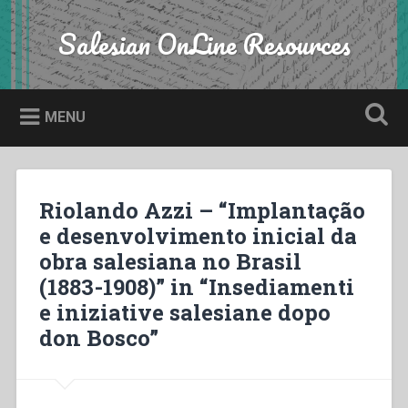
Skip
to
Salesian OnLine Resources
Search
content
MENU
Riolando Azzi – “Implantação
e desenvolvimento inicial da
obra salesiana no Brasil
(1883-1908)” in “Insediamenti
e iniziative salesiane dopo
don Bosco”