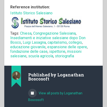
Reference institution:
Istituto Storico Salesiano
Tags:
Chiesa
,
Congregazione Salesiana
,
Insediamenti e iniziative salesiane dopo Don
Bosco
,
Luigi Lasagna
,
capitalismo
,
collegio
,
educazione giovanile
,
espansione delle opere
,
fondazione delle case
,
ispettorie
,
missioni
salesiane
,
scuola agricola
,
storiografia
Published by
Loganathan
Boscosoft
View all posts by Loganathan
Boscosoft