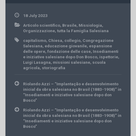
18 July 2023
Articolo scientifico
,
Brasile
,
Missiologia
,
Organizzazione
,
tutta la Famiglia Salesiana
capitalismo
,
Chiesa
,
collegio
,
Congregazione
Salesiana
,
educazione giovanile
,
espansione
delle opere
,
fondazione delle case
,
Insediamenti
e iniziative salesiane dopo Don Bosco
,
ispettorie
,
Luigi Lasagna
,
missioni salesiane
,
scuola
agricola
,
storiografia
Post
Riolando Azzi – “Implantação e desenvolvimento
navigation
inicial da obra salesiana no Brasil (1883-1908)” in
“Insediamenti e iniziative salesiane dopo don
Bosco”
Riolando Azzi – “Implantação e desenvolvimento
inicial da obra salesiana no Brasil (1883-1908)” in
“Insediamenti e iniziative salesiane dopo don
Bosco”