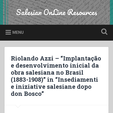
Skip
to
Salesian OnLine Resources
Search
content
MENU
Riolando Azzi – “Implantação
e desenvolvimento inicial da
obra salesiana no Brasil
(1883-1908)” in “Insediamenti
e iniziative salesiane dopo
don Bosco”