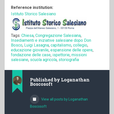
Reference institution:
Istituto Storico Salesiano
Tags:
Chiesa
,
Congregazione Salesiana
,
Insediamenti e iniziative salesiane dopo Don
Bosco
,
Luigi Lasagna
,
capitalismo
,
collegio
,
educazione giovanile
,
espansione delle opere
,
fondazione delle case
,
ispettorie
,
missioni
salesiane
,
scuola agricola
,
storiografia
Published by
Loganathan
Boscosoft
View all posts by Loganathan
Boscosoft